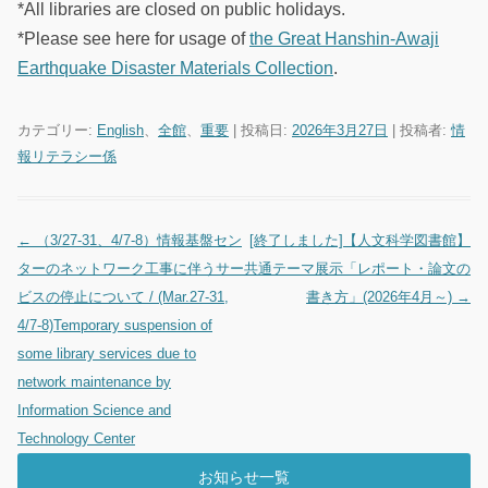
*All libraries are closed on public holidays.
*Please see here for usage of
the Great Hanshin-Awaji
Earthquake Disaster Materials Collection
.
カテゴリー:
English
、
全館
、
重要
| 投稿日:
2026年3月27日
|
投稿者:
情
報リテラシー係
←
（3/27-31、4/7-8）情報基盤セン
[終了しました]【人文科学図書館】
投稿ナビゲーション
ターのネットワーク工事に伴うサー
共通テーマ展示「レポート・論文の
ビスの停止について / (Mar.27-31,
書き方」(2026年4月～)
→
4/7-8)Temporary suspension of
some library services due to
network maintenance by
Information Science and
Technology Center
お知らせ一覧