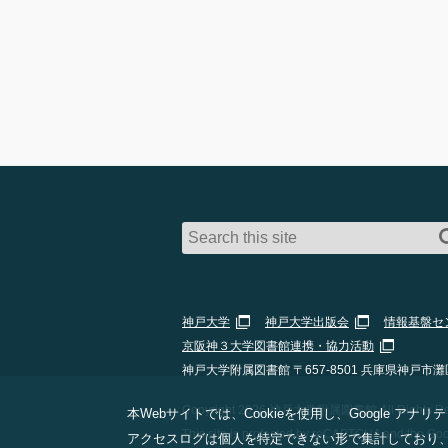
神戸大学
神戸大学出版会
情報基盤セ
京阪神３大学図書館連携・協力活動
神戸大学附属図書館 〒657-8501 兵庫県神戸市灘
Copyright 2026 神戸大学附属図書館 All Rights Res
本Webサイトでは、Cookieを使用し、Google
This site is protected by reCAPTCHA and the Go
アクセスログは個人を特定できない形で集計しており