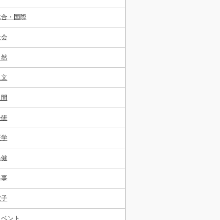
総合・国際
社会
自然
人文
人間
経研
医学
保健
海事
電子
イベント