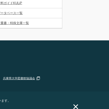
料ガイドKULiP
データベース一覧
貴重書・特殊文庫一覧
兵庫県大学図書館協議会
います。
×