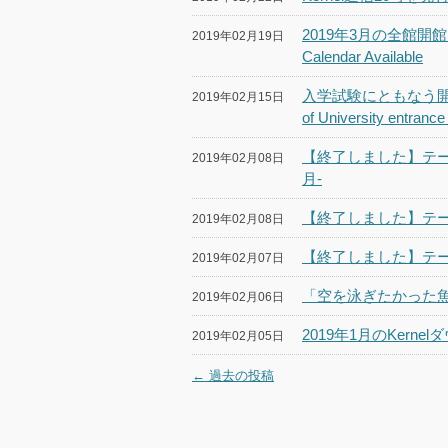
2019年3月の全館開館カ
2019年02月19日
Calendar Available
入学試験にともなう開館時間
2019年02月15日
of University entranc
【終了しました】テー
2019年02月08日
月-
【終了しました】テーマ
2019年02月08日
【終了しました】テー
2019年02月07日
「空を泳ぎたかった⿂
2019年02月06日
2019年1月のKerne
2019年02月05日
←
過去の投稿
投稿ナビゲーション