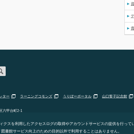
資
ンター
ラーニングコモンズ
うりぼーポータル
山口誓子記念館
区六甲台町2-1
erved. |
サイトポリシー・プライバシーポリシー
|
お問合せ
|
Staff Only
 アナリティクスを利用したアクセスログの取得やアカウントサービスの提供を行って
ogle
Privacy Policy
and
Terms of Service
apply.
、図書館サービス向上のための目的以外で利用することはありません。