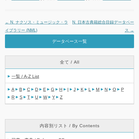
←
N. ナクソス・ミュージック・ラ
N. 日本古典籍総合目録データベー
投稿ナビゲーション
イブラリー (NML)
ス
→
データベース一覧
全て / All
一覧 / A-Z List
A
B
C
D
E
G
H
I
J
K
L
M
N
O
P
R
S
T
U
W
Y
Z
内容別リスト / By Contents