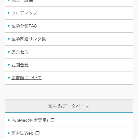
施設・設備
フロアマップ
医学分館FAQ
医学関連リンク集
アクセス
お問合せ
図書館について
医学系データベース
PubMed(神大専用)
医中誌Web