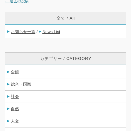
←
過去の投稿
投稿ナビゲーション
全て / All
お知らせ一覧
News List
/
カテゴリー / CATEGORY
全館
総合・国際
社会
自然
人文