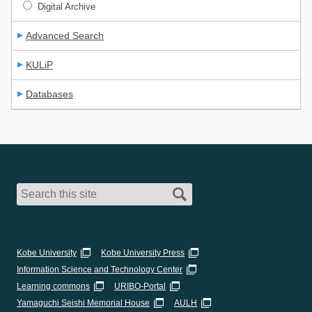
Digital Archive
Advanced Search
KULiP
Databases
Kobe University
Kobe University Press
Information Science and Technology Center
Learning commons
URIBO-Portal
Yamaguchi Seishi Memorial House
AULH