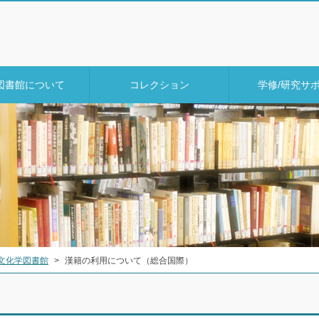
図書館について
コレクション
学修/研究サ
文化学図書館
>
漢籍の利用について（総合国際）