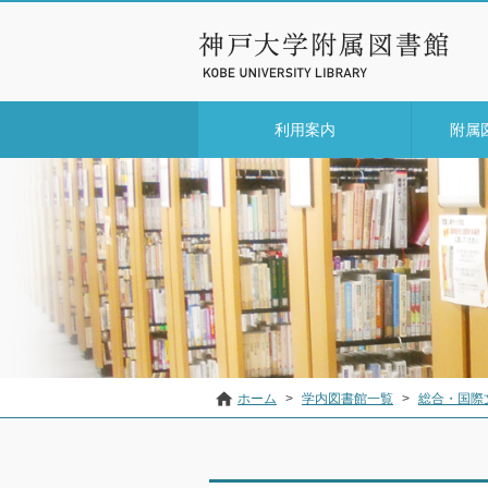
利用案内
附属
ホーム
>
学内図書館一覧
>
総合・国際