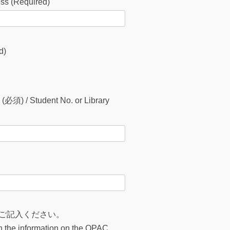
 (Required)
d)
tudent No. or Library
をご記入ください。
ith the information on the OPAC.