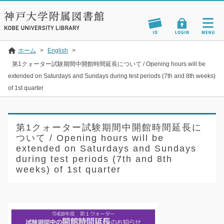
ホーム
>
English
>
第1クォーター試験期間中開館時間延長について / Opening hours will be
extended on Saturdays and Sundays during test periods (7th and 8th weeks)
of 1st quarter
第1クォーター試験期間中開館時間延長に
ついて / Opening hours will be
extended on Saturdays and Sundays
during test periods (7th and 8th
weeks) of 1st quarter