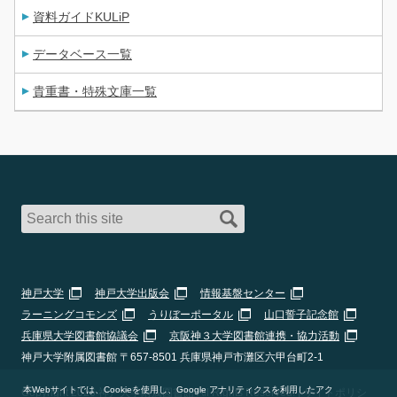
資料ガイドKULiP
データベース一覧
貴重書・特殊文庫一覧
神戸大学
神戸大学出版会
情報基盤センター
ラーニングコモンズ
うりぼーポータル
山口誓子記念館
兵庫県大学図書館協議会
京阪神３大学図書館連携・協力活動
神戸大学附属図書館 〒657-8501 兵庫県神戸市灘区六甲台町2-1
本Webサイトでは、Cookieを使用し、Google アナリティクスを利用したアク
Copyright 2026 神戸大学附属図書館 All Rights Reserved. |
サイトポリシ