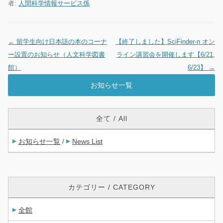
者:
人間科学情報サービス係
←
留学生向け日本語の本のコーナ
【終了しました】SciFinder-n オン
投稿ナビゲーション
ー設置のお知らせ（人文科学図書
ライン講習会を開催します【6/21,
館）
6/23】
→
お知らせ一覧
全て / All
お知らせ一覧
News List
/
カテゴリー / CATEGORY
全館