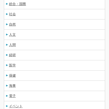
総合・国際
社会
自然
人文
人間
経研
医学
保健
海事
電子
イベント