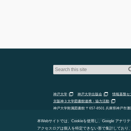
神戸大学
神戸大学出版会
情報基盤セ
京阪神３大学図書館連携・協力活動
神戸大学附属図書館 〒657-8501 兵庫県神戸市灘
Copyright 2026 神戸大学附属図書館 All Rights Res
本Webサイトでは、Cookieを使用し、Google
This site is protected by reCAPTCHA and the Go
アクセスログは個人を特定できない形で集計しており