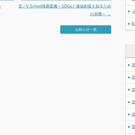
-
室／V.School推薦図書～SDGsと価値創造を知るため
の30冊～
→
E
お知らせ一覧
2
2
2
2
2
2