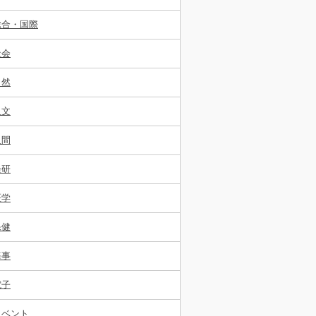
総合・国際
社会
自然
人文
人間
経研
医学
保健
海事
電子
イベント