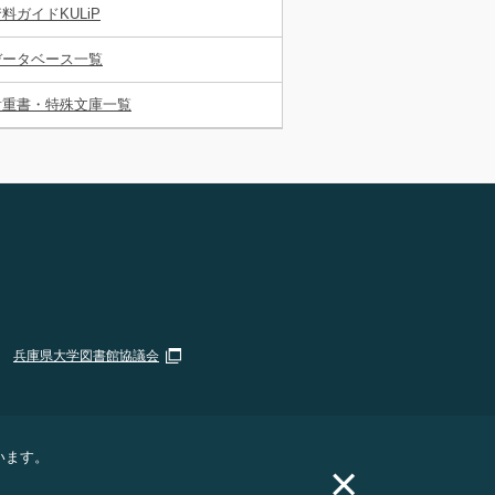
料ガイドKULiP
データベース一覧
貴重書・特殊文庫一覧
兵庫県大学図書館協議会
います。
×