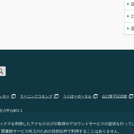
資
ンター
ラーニングコモンズ
うりぼーポータル
山口誓子記念館
区六甲台町2-1
erved. |
サイトポリシー・プライバシーポリシー
|
お問合せ
|
Staff Only
 アナリティクスを利用したアクセスログの取得やアカウントサービスの提供を行って
ogle
Privacy Policy
and
Terms of Service
apply.
、図書館サービス向上のための目的以外で利用することはありません。