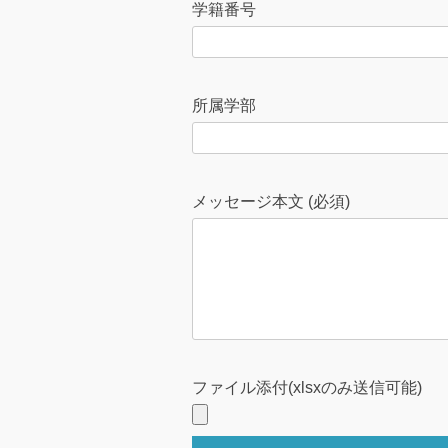
は
学籍番号
空
の
ま
所属学部
ま
に
し
メッセージ本文 (必須)
て
く
だ
さ
い
ファイル添付(xlsxのみ送信可能)
。