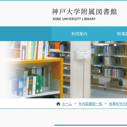
利用案内
附属
ホーム
>
学内図書館一覧
>
海事科学分