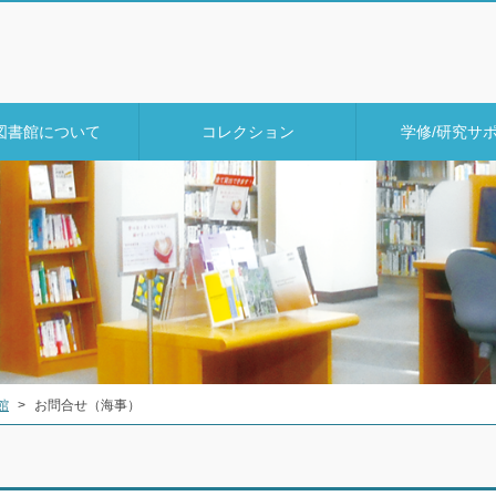
図書館について
コレクション
学修/研究サ
館
>
お問合せ（海事）