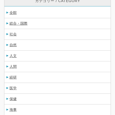
カテゴリー / CATEGORY
全館
総合・国際
社会
自然
人文
人間
経研
医学
保健
海事