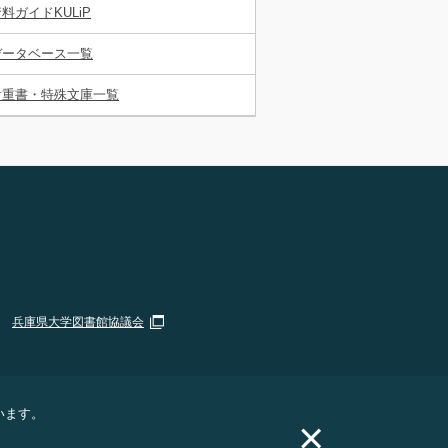
料ガイドKULiP
データベース一覧
貴重書・特殊文庫一覧
兵庫県大学図書館協議会
います。
×