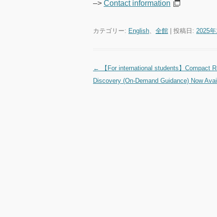
–>
Contact information
カテゴリー:
English
、
全館
| 投稿日:
2025
←
【For international students】Compact R
投稿ナビゲーション
Discovery (On-Demand Guidance) Now Avai