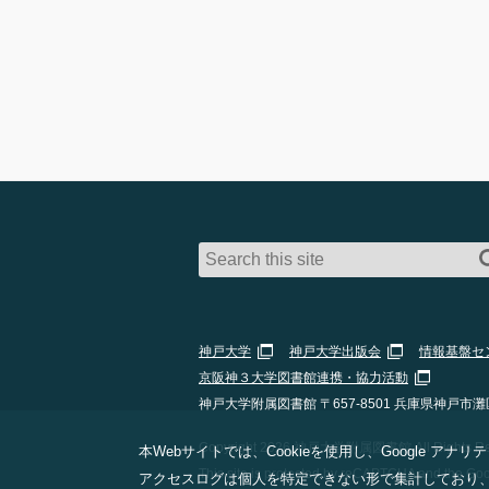
神戸大学
神戸大学出版会
情報基盤セ
京阪神３大学図書館連携・協力活動
神戸大学附属図書館 〒657-8501 兵庫県神戸市灘
Copyright 2026 神戸大学附属図書館 All Rights Res
本Webサイトでは、Cookieを使用し、Google
This site is protected by reCAPTCHA and the Go
アクセスログは個人を特定できない形で集計しており