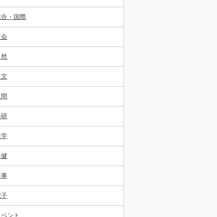
総合・国際
社会
自然
人文
人間
経研
医学
保健
海事
電子
イベント