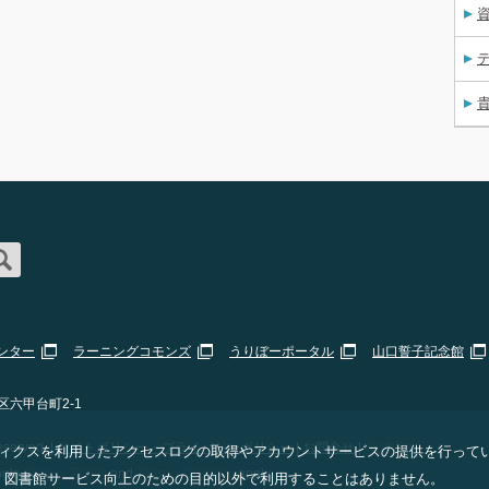
資
ンター
ラーニングコモンズ
うりぼーポータル
山口誓子記念館
区六甲台町2-1
erved. |
サイトポリシー・プライバシーポリシー
|
お問合せ
|
Staff Only
 アナリティクスを利用したアクセスログの取得やアカウントサービスの提供を行って
ogle
Privacy Policy
and
Terms of Service
apply.
、図書館サービス向上のための目的以外で利用することはありません。