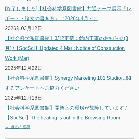
[終了しました]【社会科学系図書館】共通テーマ展示「レ
ポート・論文の書き方」（2026年4月～）
2026年03月12日
【社会科学系図書館】3/12更新：館内工事のお知らせ(3
月) /【SocSci】Updated 4 Mar : Notice of Construction
Work (Mar)
2025年12月22日
【社会科学系図書館】Synergy Marketing 101 Studioに関
するアンケートへご協力ください
2025年12月16日
【社会科学系図書館】開架室の暖房が故障しています /
【SocSci】The heating is out in the Browsing Room
←
過去の投稿
投稿ナビゲーション