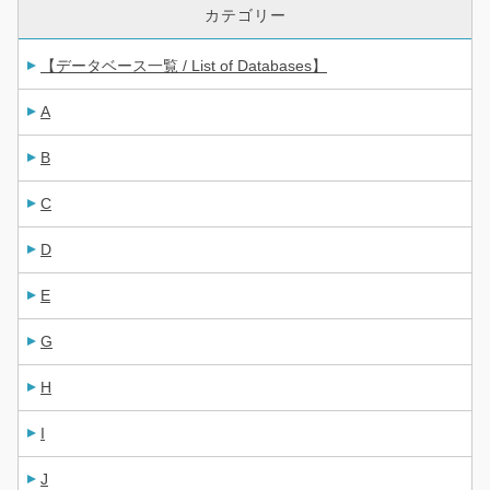
カテゴリー
【データベース一覧 / List of Databases】
A
B
C
D
E
G
H
I
J