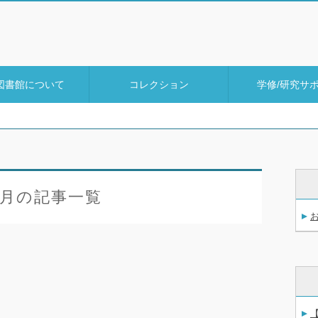
図書館について
コレクション
学修/研究サ
9月の記事一覧
【