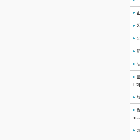
企
図
文
新
法
特
Pro
統
mat
論