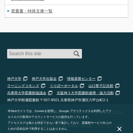
貴重書・特殊文庫一覧
神戸大学
神戸大学出版会
情報基盤センター
ラーニングコモンズ
うりぼーポータル
山口誓子記念館
兵庫県大学図書館協議会
京阪神３大学図書館連携・協力活動
神戸大学附属図書館 〒657-8501 兵庫県神戸市灘区六甲台町2-1
本Webサイトでは、Cookieを使用し、Google アナリティクスを利用したアク
Copyright 2026 神戸大学附属図書館 All Rights Reserved. |
サイトポリシ
セスログの取得やアカウントサービスの提供を行っています。
ー・プライバシーポリシー
|
お問合せ
|
Staff Only
アクセスログは個人を特定できない形で集計しており、図書館サービス向上の
×
This site is protected by reCAPTCHA and the Google
Privacy Policy
and
ための目的以外で利用することはありません。