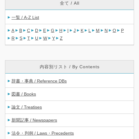
全て / All
一覧 / A-Z List
A
B
C
D
E
G
H
I
J
K
L
M
N
O
P
R
S
T
U
W
Y
Z
内容別リスト / By Contents
辞書・事典 / Reference DBs
図書 / Books
論文 / Treatises
新聞記事 / Newspapers
法令・判例 / Laws・Precedents