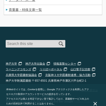
貴重書・特殊文庫一覧
神戸大学
神戸大学出版会
情報基盤センター
ラーニングコモンズ
うりぼーポータル
山口誓子記念館
兵庫県大学図書館協議会
京阪神３大学図書館連携・協力活動
神戸大学附属図書館 〒657-8501 兵庫県神戸市灘区六甲台町2-1
本Webサイトでは、Cookieを使用し、Google アナリティクスを利用したアク
Copyright 2026 神戸大学附属図書館 All Rights Reserved. |
サイトポリシ
セスログの取得やアカウントサービスの提供を行っています。
ー・プライバシーポリシー
|
お問合せ
|
Staff Only
アクセスログは個人を特定できない形で集計しており、図書館サービス向上の
×
This site is protected by reCAPTCHA and the Google
Privacy Policy
and
ための目的以外で利用することはありません。