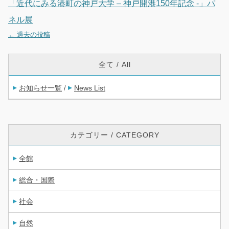
「近代にみる港町の神戸大学 – 神戸開港150年記念 -」パ
ネル展
←
過去の投稿
投稿ナビゲーション
全て / All
お知らせ一覧
News List
/
カテゴリー / CATEGORY
全館
総合・国際
社会
自然