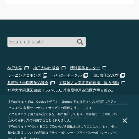
神戸大学
神戸大学出版会
情報基盤センター
ラーニングコモンズ
うりぼーポータル
山口誓子記念館
兵庫県大学図書館協議会
京阪神３大学図書館連携・協力活動
神戸大学附属図書館 〒657-8501 兵庫県神戸市灘区六甲台町2-1
本Webサイトでは、Cookieを使用し、Google アナリティクスを利用したアク
Copyright 2026 神戸大学附属図書館 All Rights Reserved. |
サイトポリシ
セスログの取得やアカウントサービスの提供を行っています。
ー・プライバシーポリシー
|
お問合せ
|
Staff Only
アクセスログは個人を特定できない形で集計しており、図書館サービス向上の
×
This site is protected by reCAPTCHA and the Google
Privacy Policy
and
ための目的以外で利用することはありません。
Terms of Service
apply.
本Webサイトを利用することでCookieの利用に同意したことになります。個人
情報の取扱についての詳細は
「サイトポリシー・プライバシーポリシー」のペ
ージ
をご参照ください。