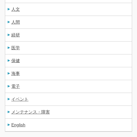
人文
人間
経研
医学
保健
海事
電子
イベント
メンテナンス・障害
English