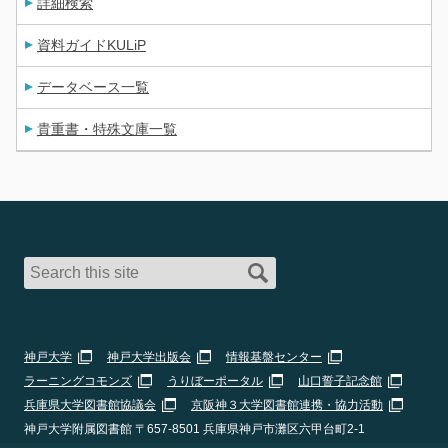
詳細検索
資料ガイドKULiP
データベース一覧
貴重書・特殊文庫一覧
神戸大学
神戸大学出版会
情報基盤センター
ラーニングコモンズ
うりぼーポータル
山口誓子記念館
兵庫県大学図書館協議会
京阪神３大学図書館連携・協力活動
神戸大学附属図書館 〒657-8501 兵庫県神戸市灘区六甲台町2-1