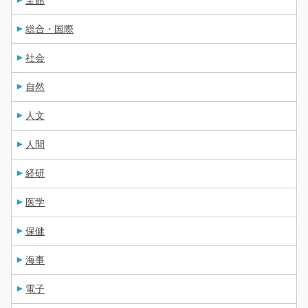
全館
総合・国際
社会
自然
人文
人間
経研
医学
保健
海事
電子