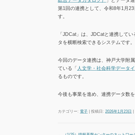
総合データカタログ）
」とデータ連
第1回の連携として、令和8年1月23
す。
「JDCat」は、JDCatと連携
タを横断検索できるシステムです。
今回のデータ連携は、神戸大学附属
ている「
人文学・社会科学データイ
るものです。
今後も事業を進め、連携データ数を
カテゴリー:
電子
| 投稿日:
2026年1月23日
|
←
（1/25）情報基盤センターのネットワー