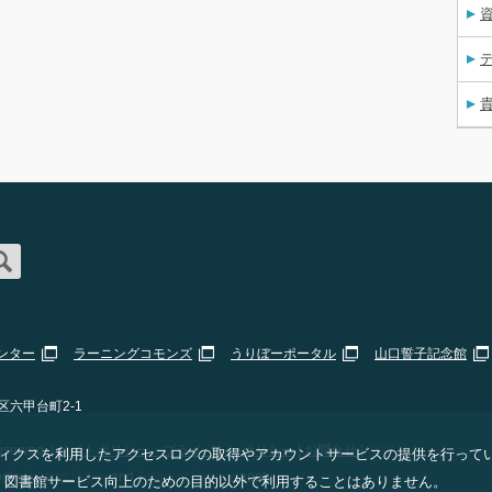
資
ンター
ラーニングコモンズ
うりぼーポータル
山口誓子記念館
区六甲台町2-1
erved. |
サイトポリシー・プライバシーポリシー
|
お問合せ
|
Staff Only
 アナリティクスを利用したアクセスログの取得やアカウントサービスの提供を行って
ogle
Privacy Policy
and
Terms of Service
apply.
、図書館サービス向上のための目的以外で利用することはありません。