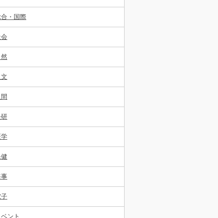
総合・国際
社会
自然
人文
人間
経研
医学
保健
海事
電子
イベント