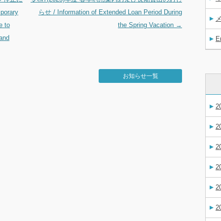
orary
らせ / Information of Extended Loan Period During
e to
the Spring Vacation
→
 and
E
お知らせ一覧
2
2
2
2
2
2