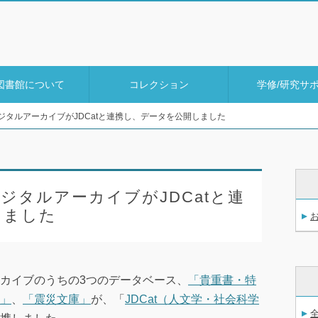
図書館について
コレクション
学修/研究サ
ジタルアーカイブがJDCatと連携し、データを公開しました
ジタルアーカイブがJDCatと連
しました
カイブのうちの3つのデータベース、
「貴重書・特
」
、
「震災文庫」
が、「
JDCat（人文学・社会科学