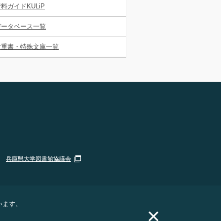
料ガイドKULiP
データベース一覧
貴重書・特殊文庫一覧
兵庫県大学図書館協議会
います。
×