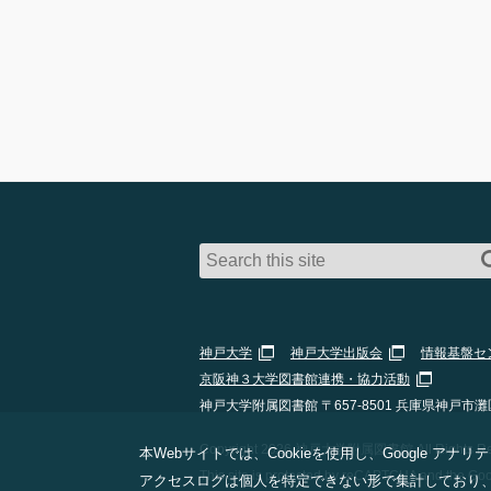
神戸大学
神戸大学出版会
情報基盤セ
京阪神３大学図書館連携・協力活動
神戸大学附属図書館 〒657-8501 兵庫県神戸市灘
Copyright 2026 神戸大学附属図書館 All Rights Res
本Webサイトでは、Cookieを使用し、Google
This site is protected by reCAPTCHA and the Go
アクセスログは個人を特定できない形で集計しており