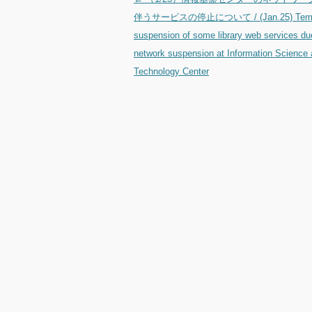
投稿ナビゲーション
伴うサービスの停止について / (Jan.25) Temp
suspension of some library web services du
network suspension at Information Science
Technology Center