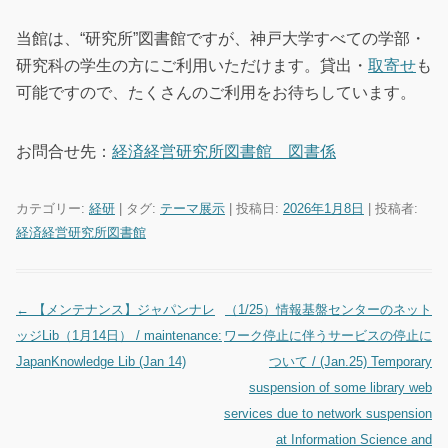
当館は、“研究所”図書館ですが、神戸大学すべての学部・
研究科の学生の方にご利用いただけます。貸出・
取寄せ
も
可能ですので、たくさんのご利用をお待ちしています。
お問合せ先：
経済経営研究所図書館 図書係
カテゴリー:
経研
| タグ:
テーマ展示
| 投稿日:
2026年1月8日
|
投稿者:
経済経営研究所図書館
←
【メンテナンス】ジャパンナレ
（1/25）情報基盤センターのネット
投稿ナビゲーション
ッジLib（1月14日） / maintenance:
ワーク停止に伴うサービスの停止に
JapanKnowledge Lib (Jan 14)
ついて / (Jan.25) Temporary
suspension of some library web
services due to network suspension
at Information Science and