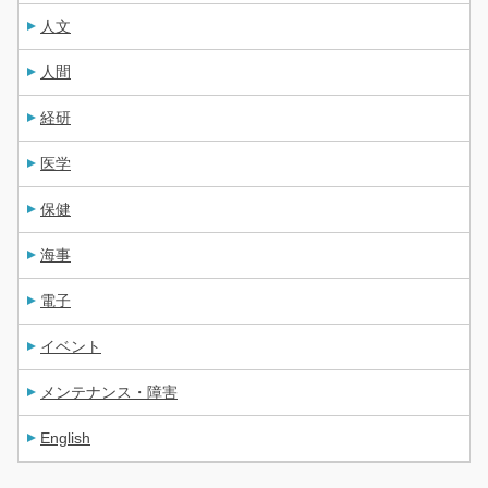
人文
人間
経研
医学
保健
海事
電子
イベント
メンテナンス・障害
English