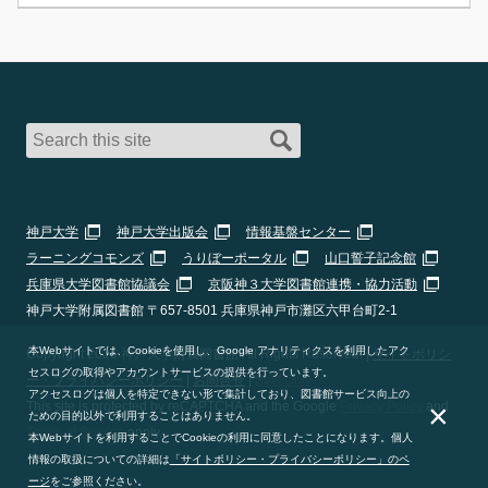
神戸大学
神戸大学出版会
情報基盤センター
ラーニングコモンズ
うりぼーポータル
山口誓子記念館
兵庫県大学図書館協議会
京阪神３大学図書館連携・協力活動
神戸大学附属図書館 〒657-8501 兵庫県神戸市灘区六甲台町2-1
本Webサイトでは、Cookieを使用し、Google アナリティクスを利用したアク
Copyright 2026 神戸大学附属図書館 All Rights Reserved. |
サイトポリシ
セスログの取得やアカウントサービスの提供を行っています。
ー・プライバシーポリシー
|
お問合せ
|
Staff Only
アクセスログは個人を特定できない形で集計しており、図書館サービス向上の
×
This site is protected by reCAPTCHA and the Google
Privacy Policy
and
ための目的以外で利用することはありません。
Terms of Service
apply.
本Webサイトを利用することでCookieの利用に同意したことになります。個人
情報の取扱についての詳細は
「サイトポリシー・プライバシーポリシー」のペ
ージ
をご参照ください。