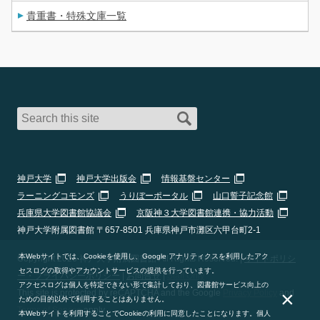
貴重書・特殊文庫一覧
神戸大学
神戸大学出版会
情報基盤センター
ラーニングコモンズ
うりぼーポータル
山口誓子記念館
兵庫県大学図書館協議会
京阪神３大学図書館連携・協力活動
神戸大学附属図書館 〒657-8501 兵庫県神戸市灘区六甲台町2-1
本Webサイトでは、Cookieを使用し、Google アナリティクスを利用したアク
Copyright 2026 神戸大学附属図書館 All Rights Reserved. |
サイトポリシ
セスログの取得やアカウントサービスの提供を行っています。
ー・プライバシーポリシー
|
お問合せ
|
Staff Only
アクセスログは個人を特定できない形で集計しており、図書館サービス向上の
×
This site is protected by reCAPTCHA and the Google
Privacy Policy
and
ための目的以外で利用することはありません。
Terms of Service
apply.
本Webサイトを利用することでCookieの利用に同意したことになります。個人