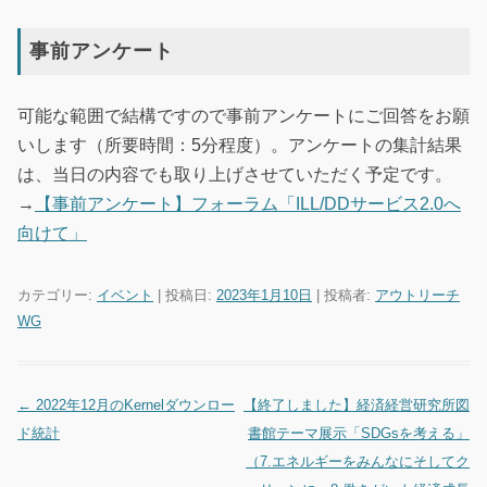
事前アンケート
可能な範囲で結構ですので事前アンケートにご回答をお願
いします（所要時間：5分程度）。アンケートの集計結果
は、当日の内容でも取り上げさせていただく予定です。
→
【事前アンケート】フォーラム「ILL/DDサービス2.0へ
向けて」
カテゴリー:
イベント
| 投稿日:
2023年1月10日
|
投稿者:
アウトリーチ
WG
←
2022年12月のKernelダウンロー
【終了しました】経済経営研究所図
投稿ナビゲーション
ド統計
書館テーマ展示「SDGsを考える」
（7.エネルギーをみんなにそしてク