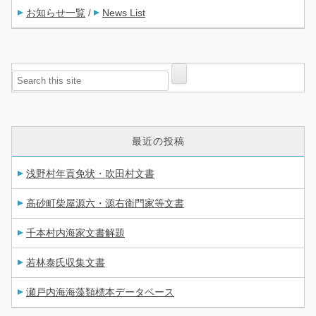
お知らせ一覧
News List
/
最近の投稿
浅野村年貢免状・吹田村文書
高砂町柴屋源六・源右衛門家等文書
千本村内海家文書解題
若林泰氏収集文書
瀬戸内海海藻類標本データベース