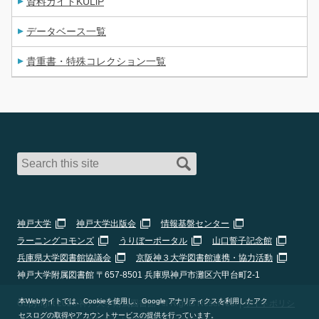
資料ガイドKULiP
データベース一覧
貴重書・特殊コレクション一覧
神戸大学
神戸大学出版会
情報基盤センター
ラーニングコモンズ
うりぼーポータル
山口誓子記念館
兵庫県大学図書館協議会
京阪神３大学図書館連携・協力活動
神戸大学附属図書館 〒657-8501 兵庫県神戸市灘区六甲台町2-1
本Webサイトでは、Cookieを使用し、Google アナリティクスを利用したアク
Copyright 2026 神戸大学附属図書館 All Rights Reserved. |
サイトポリシ
セスログの取得やアカウントサービスの提供を行っています。