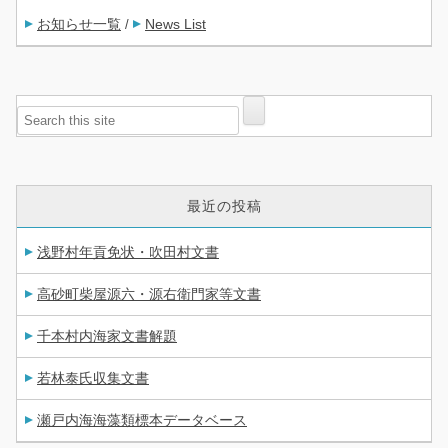
お知らせ一覧
News List
/
最近の投稿
浅野村年貢免状・吹田村文書
高砂町柴屋源六・源右衛門家等文書
千本村内海家文書解題
若林泰氏収集文書
瀬戸内海海藻類標本データベース