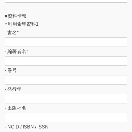
ル
■資料情報
ド
○利用希望資料1
は
- 書名*
空
の
- 編著者名*
ま
ま
- 巻号
に
し
- 発行年
て
く
- 出版社名
だ
さ
- NCID / ISBN / ISSN
い