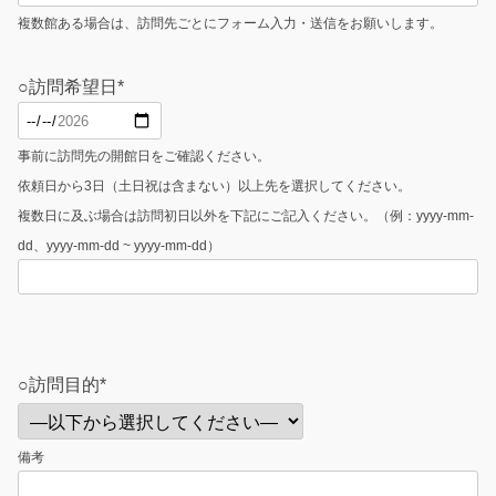
複数館ある場合は、訪問先ごとにフォーム入力・送信をお願いします。
○訪問希望日*
事前に訪問先の開館日をご確認ください。
依頼日から3日（土日祝は含まない）以上先を選択してください。
複数日に及ぶ場合は訪問初日以外を下記にご記入ください。（例：yyyy-mm-
dd、yyyy-mm-dd ~ yyyy-mm-dd）
こ
の
○訪問目的*
フ
ィ
備考
ー