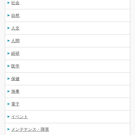
社会
自然
人文
人間
経研
医学
保健
海事
電子
イベント
メンテナンス・障害