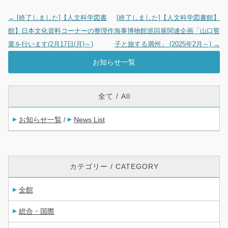
←
[終了しました]【人文科学図書
[終了しました]【人文科学図書館】
投稿ナビゲーション
館】日本文化資料コーナーの整理作
海事博物館巡回展関連企画「山口誓
業を行います(2月17日(月)～)
子と旅する満州」 (2025年2月～)
→
お知らせ一覧
全て / All
お知らせ一覧
News List
/
カテゴリー / CATEGORY
全館
総合・国際