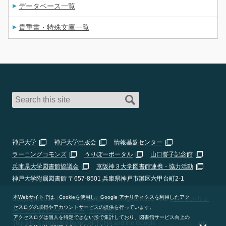
データベース一覧
貴重書・特殊文庫一覧
神戸大学
神戸大学出版会
情報基盤センター
ラーニングコモンズ
うりぼーポータル
山口誓子記念館
兵庫県大学図書館協議会
京阪神３大学図書館連携・協力活動
神戸大学附属図書館 〒657-8501 兵庫県神戸市灘区六甲台町2-1
本Webサイトでは、Cookieを使用し、Google アナリティクスを利用したアク
Copyright 2026 神戸大学附属図書館 All Rights Reserved. |
サイトポリシ
セスログの取得やアカウントサービスの提供を行っています。
ー・プライバシーポリシー
|
お問合せ
|
Staff Only
アクセスログは個人を特定できない形で集計しており、図書館サービス向上の
This site is protected by reCAPTCHA and the Google
Privacy Policy
and