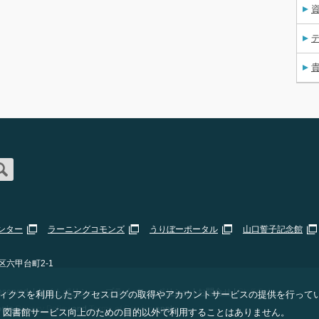
資
ンター
ラーニングコモンズ
うりぼーポータル
山口誓子記念館
区六甲台町2-1
erved. |
サイトポリシー・プライバシーポリシー
|
お問合せ
|
Staff Only
 アナリティクスを利用したアクセスログの取得やアカウントサービスの提供を行って
ogle
Privacy Policy
and
Terms of Service
apply.
、図書館サービス向上のための目的以外で利用することはありません。