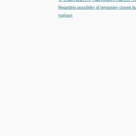
投稿ナビゲーション
Regarding possibility of temporary closed du
typhoon