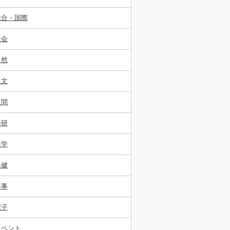
総合・国際
社会
自然
人文
人間
経研
医学
保健
海事
電子
イベント