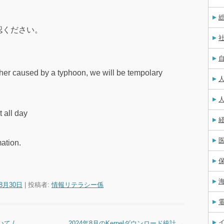
確認ください。
ther caused by a typhoon, we will be tempolary
 all day
mation.
年8月30日
|
投稿者:
情報リテラシー係
て /
2024年8月のKernelダウンロード統計
→