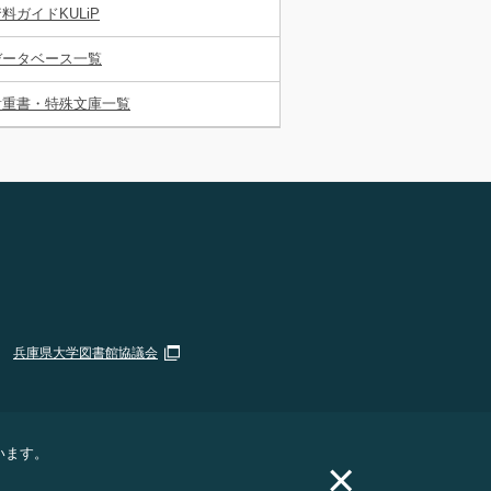
料ガイドKULiP
データベース一覧
貴重書・特殊文庫一覧
兵庫県大学図書館協議会
います。
×