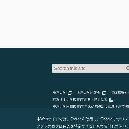
神戸大学
神戸大学出版会
情報基盤セ
京阪神３大学図書館連携・協力活動
神戸大学附属図書館 〒657-8501 兵庫県神戸市灘
Copyright 2026 神戸大学附属図書館 All Rights Res
本Webサイトでは、Cookieを使用し、Google
This site is protected by reCAPTCHA and the Go
アクセスログは個人を特定できない形で集計しており