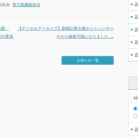
2
投稿者:
電子図書館担当
2
員展」
【デジタルアーカイブ】新聞記事文庫がジャパンサー
2
実行委員
チから検索可能になりました
→
2
2
お知らせ一覧