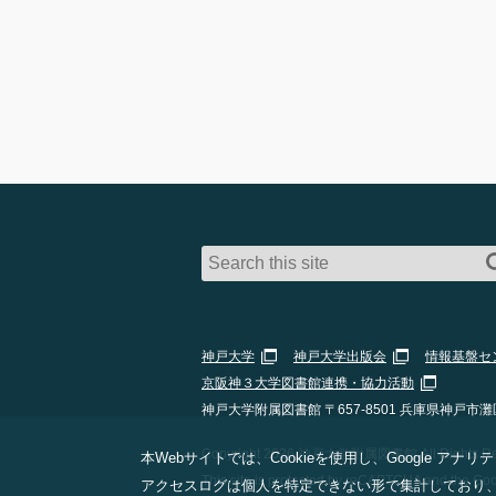
神戸大学
神戸大学出版会
情報基盤セ
京阪神３大学図書館連携・協力活動
神戸大学附属図書館 〒657-8501 兵庫県神戸市灘
Copyright 2026 神戸大学附属図書館 All Rights Res
本Webサイトでは、Cookieを使用し、Google
This site is protected by reCAPTCHA and the Go
アクセスログは個人を特定できない形で集計しており