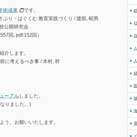
学術成果
です。
ぶり・はぐくむ 教育実践づくり / 渡部, 昭男
学校公開研究会
7回, pdf:152回）
紹介します。
考えるべき事 / 木村, 幹
ューアル
しました。
なりました。)
ますよう、お願いいたします。