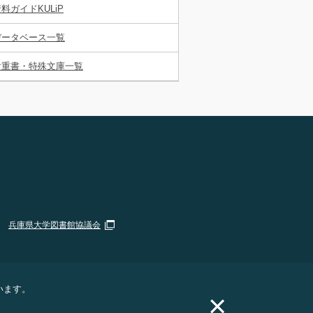
料ガイドKULiP
データベース一覧
貴重書・特殊文庫一覧
兵庫県大学図書館協議会
います。
×