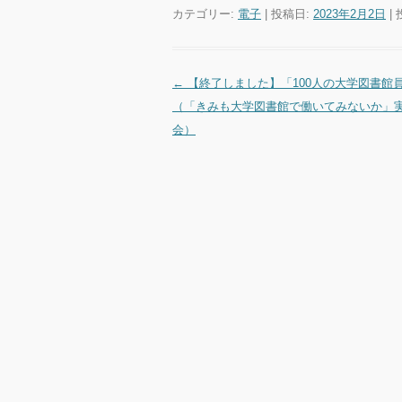
カテゴリー:
電子
| 投稿日:
2023年2月2日
|
←
【終了しました】「100人の大学図書館
投稿ナビゲーション
（「きみも大学図書館で働いてみないか」
会）