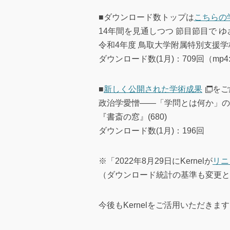
■ダウンロード数トップは
こちらの
14年間を見通しつつ 節目節目で ゆさ
令和4年度 鳥取大学附属特別支援
ダウンロード数(1月)：709回（mp4:55
■
新しく公開された学術成果
をご
政治学愛憎――「学問とは何か」の前に
『書斎の窓』(680)
ダウンロード数(1月)：196回
※「2022年8月29日にKernelが
リニ
（ダウンロード統計の基準も変更と
今後もKernelをご活用いただき