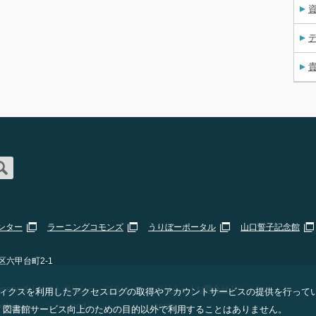
資
ンター
ラーニングコモンズ
うりぼーポータル
山口誓子記念館
区六甲台町2-1
erved. |
サイトポリシー・プライバシーポリシー
|
お問合せ
|
Staff Only
 アナリティクスを利用したアクセスログの取得やアカウントサービスの提供を行って
ogle
Privacy Policy
and
Terms of Service
apply.
、図書館サービス向上のための目的以外で利用することはありません。