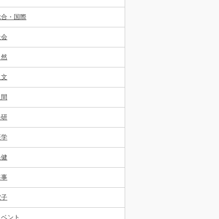
総合・国際
社会
自然
人文
人間
経研
医学
保健
海事
電子
イベント