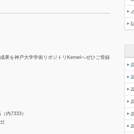
E
果を神戸大学学術リポジトリKernelへぜひご登録
2
2
2
2
（内7333）
2
せ
2