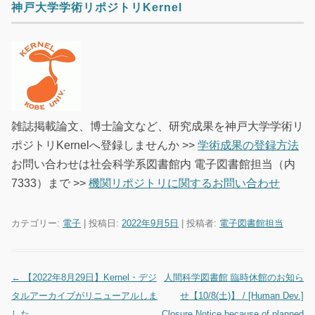
神戸大学学術リポジトリKernel
雑誌掲載論文、博士論文など、研究成果を神戸大学学術リ
ポジトリKernelへ登録しませんか >>
学術成果の登録方法
お問い合わせは社会科学系図書館内 電子図書館担当（内
7333）まで >>
機関リポジトリに関するお問い合わせ
カテゴリー:
電子
| 投稿日:
2022年9月5日
|
投稿者:
電子図書館担当
←
【2022年8月29日】Kernel・デジ
人間科学図書館 臨時休館のお知ら
投稿ナビゲーション
タルアーカイブがリニューアルしま
せ【10/8(土)】 / [Human Dev.]
した
Closure Notice because of planned