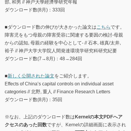
部, 和男 // 神戸大學經濟學研究年報
ダウンロード数(8月)：333回
■ダウンロード数の伸びが大きかった論文は
こちら
です。
障害児をもつ母親の障害受容に関連する要因の検討-母親
からの認知, 母親の経験を中心として- // 石本, 雄真/太井,
裕子 // 神戸大学大学院人間発達環境学研究科研究紀要
ダウンロード数(7→8月)：48→284回
■
新しく公開された論文
をご紹介します。
Effects of China’s capital controls on individual asset
categories // 北野, 重人 // Finance Research Letters
ダウンロード数(8月)：35回
※なお、上記のダウンロード数は
Kernelの本文PDFへア
クセスのあった回数
ですが、Kernelの詳細画面に表示され