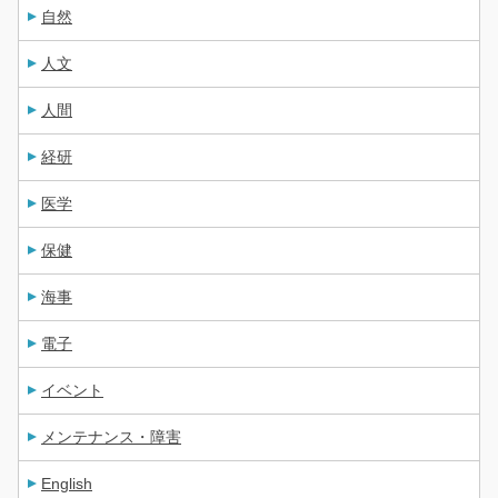
自然
人文
人間
経研
医学
保健
海事
電子
イベント
メンテナンス・障害
English