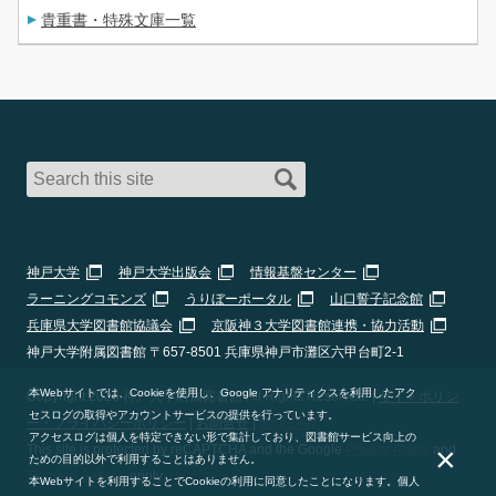
貴重書・特殊文庫一覧
神戸大学
神戸大学出版会
情報基盤センター
ラーニングコモンズ
うりぼーポータル
山口誓子記念館
兵庫県大学図書館協議会
京阪神３大学図書館連携・協力活動
神戸大学附属図書館 〒657-8501 兵庫県神戸市灘区六甲台町2-1
本Webサイトでは、Cookieを使用し、Google アナリティクスを利用したアク
Copyright 2026 神戸大学附属図書館 All Rights Reserved. |
サイトポリシ
セスログの取得やアカウントサービスの提供を行っています。
ー・プライバシーポリシー
|
お問合せ
|
Staff Only
アクセスログは個人を特定できない形で集計しており、図書館サービス向上の
×
This site is protected by reCAPTCHA and the Google
Privacy Policy
and
ための目的以外で利用することはありません。
Terms of Service
apply.
本Webサイトを利用することでCookieの利用に同意したことになります。個人