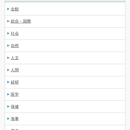
全館
総合・国際
社会
自然
人文
人間
経研
医学
保健
海事