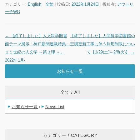
カテゴリー:
English
、
全館
| 投稿日:
2022年1月24日
|
投稿者:
アウトリ
ーチWG
←
【終了しました】人文科学図書
【終了しました】人間科学図書館の
投稿ナビゲーション
館テーマ展示「神戸新聞連載特集：
空調更新工事に伴う利用制限につい
２１世紀の人文学 ～第３弾 ～」
て【1/29(土)～2/8(火)】
→
2022年1月-
お知らせ一覧
全て / All
お知らせ一覧
News List
/
カテゴリー / CATEGORY