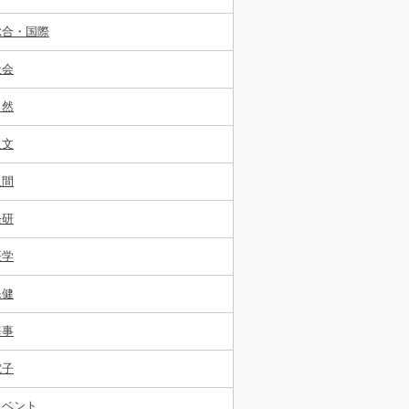
総合・国際
社会
自然
人文
人間
経研
医学
保健
海事
電子
イベント