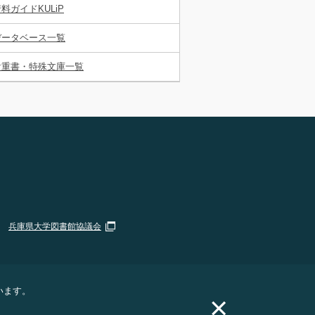
料ガイドKULiP
データベース一覧
貴重書・特殊文庫一覧
兵庫県大学図書館協議会
います。
×