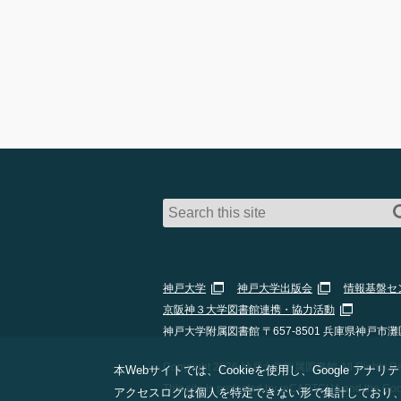
神戸大学
神戸大学出版会
情報基盤セ
京阪神３大学図書館連携・協力活動
神戸大学附属図書館 〒657-8501 兵庫県神戸市灘
Copyright 2026 神戸大学附属図書館 All Rights Res
本Webサイトでは、Cookieを使用し、Google
This site is protected by reCAPTCHA and the Go
アクセスログは個人を特定できない形で集計しており