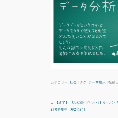
カテゴリー:
社会
| タグ:
テーマ展示
| 投稿
←
【終了】「ULiCSビブリオバトル」バト
投稿ナビゲーション
戦者募集中【6/24(金)】