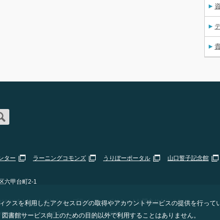
資
ンター
ラーニングコモンズ
うりぼーポータル
山口誓子記念館
区六甲台町2-1
erved. |
サイトポリシー・プライバシーポリシー
|
お問合せ
|
Staff Only
 アナリティクスを利用したアクセスログの取得やアカウントサービスの提供を行って
ogle
Privacy Policy
and
Terms of Service
apply.
、図書館サービス向上のための目的以外で利用することはありません。