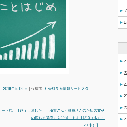
E
2
2
2
日:
2019年5月29日
|
投稿者:
社会科学系情報サービス係
2
2
ラー・観
【終了しました】「秘書さん・職員さんのための文献
の探し方講座」を開催します【6/19（水）・
2
20(木）】
→