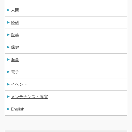
人間
経研
医学
保健
海事
電子
イベント
メンテナンス・障害
English