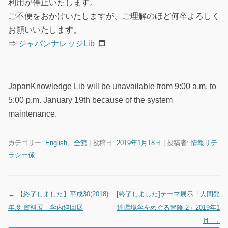
利用が停止いたします。
ご不便をおかけいたしますが、ご理解のほど何卒よろしく
お願いいたします。
⇒
ジャパンナレッジLib
JapanKnowledge Lib will be unavailable from 9:00 a.m. to
5:00 p.m. January 19th because of the system
maintenance.
カテゴリー:
English
、
全館
| 投稿日:
2019年1月18日
|
投稿者:
情報リテ
ラシー係
←
【終了しました】平成30(2018)
[終了しました]テーマ展示「人間発
投稿ナビゲーション
年度 資料展 学内巡回展
達環境学をめぐる冒険 2」2019年1
月-
→