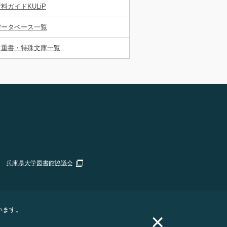
料ガイドKULiP
データベース一覧
貴重書・特殊文庫一覧
兵庫県大学図書館協議会
います。
×