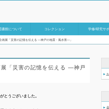
図書館について
コレクション
学修/研究サ
企画展「災害の記憶を伝える ―神戸の地震・風水害―」
展「災害の記憶を伝える ―神戸
がとうございました。