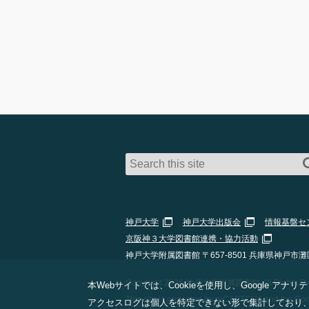
神戸大学
神戸大学出版会
情報基盤セ
京阪神３大学図書館連携・協力活動
神戸大学附属図書館 〒657-8501 兵庫県神戸市灘
Copyright 2026 神戸大学附属図書館 All Rights Res
本Webサイトでは、Cookieを使用し、Google
This site is protected by reCAPTCHA and the Go
アクセスログは個人を特定できない形で集計しており