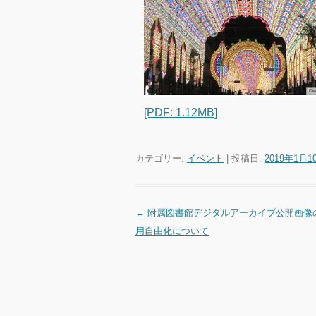
[PDF: 1.12MB]
カテゴリー:
イベント
| 投稿日:
2019年1月1
←
附属図書館デジタルアーカイブ公開画像
投稿ナビゲーション
用自由化について