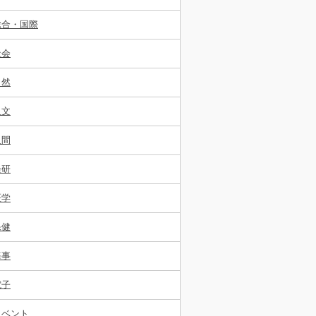
総合・国際
社会
自然
人文
人間
経研
医学
保健
海事
電子
イベント