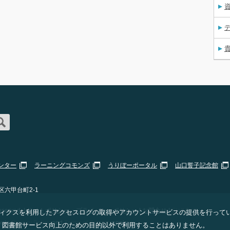
資
ンター
ラーニングコモンズ
うりぼーポータル
山口誓子記念館
区六甲台町2-1
erved. |
サイトポリシー・プライバシーポリシー
|
お問合せ
|
Staff Only
 アナリティクスを利用したアクセスログの取得やアカウントサービスの提供を行って
ogle
Privacy Policy
and
Terms of Service
apply.
、図書館サービス向上のための目的以外で利用することはありません。