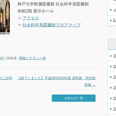
神戸大学附属図書館 社会科学系図書館
本館2階 展示ホール
⇒
アクセス
E
⇒
社会科学系図書館フロアマップ
2
0日
|
投稿者:
情報リテラシー係
2
2
の二次利
【終了しました】平成30(2018)年度 資料展 学内巡
回展
→
2
2
お知らせ一覧
2