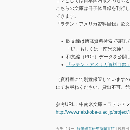
ョンとしては日本国内最大のものと
こちらの文庫は冊子体目録を刊行し
できます。
『ラテン・アメリカ資料目録』欧文編
欧文編は所蔵資料検索で確認
「L*」もしくは「南米文庫*
和文編（PDF）データを公開
『ラテン・アメリカ資料目録』
（資料室にて別置保管していますの
にてお尋ねください。貸出不可、館
参考URL：中南米文庫 – ラテンア
http://www.rieb.kobe-u.ac.jp/project/l
カテゴリー:
経済経営研究所図書館
| 投稿日