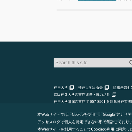
神戸大学
神戸大学出版会
情報基盤セ
京阪神３大学図書館連携・協力活動
神戸大学附属図書館 〒657-8501 兵庫県神戸市灘
Copyright 2026 神戸大学附属図書館 All Rights Res
本Webサイトでは、Cookieを使用し、Google
This site is protected by reCAPTCHA and the Go
アクセスログは個人を特定できない形で集計しており
本Webサイトを利用することでCookieの利用に同