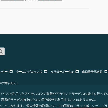
ンター
ラーニングコモンズ
うりぼーポータル
山口誓子記念館
区六甲台町2-1
erved. |
サイトポリシー・プライバシーポリシー
|
お問合せ
|
Staff Only
 アナリティクスを利用したアクセスログの取得やアカウントサービスの提供を行って
ogle
Privacy Policy
and
Terms of Service
apply.
、図書館サービス向上のための目的以外で利用することはありません。
意したことになります。個人情報の取扱についての詳細は
「サイトポリシー・プラ