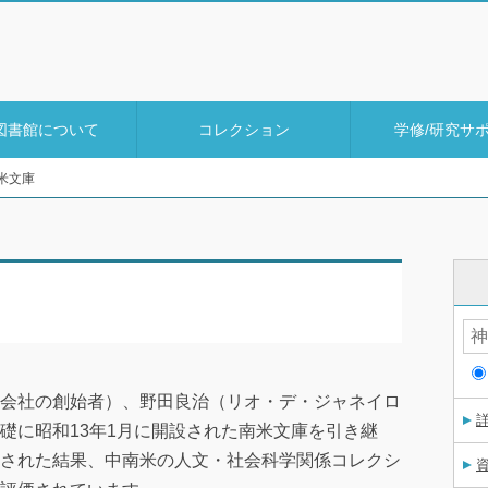
図書館について
コレクション
学修/研究サ
米文庫
会社の創始者）、野田良治（リオ・デ・ジャネイロ
礎に昭和13年1月に開設された南米文庫を引き継
された結果、中南米の人文・社会科学関係コレクシ
資