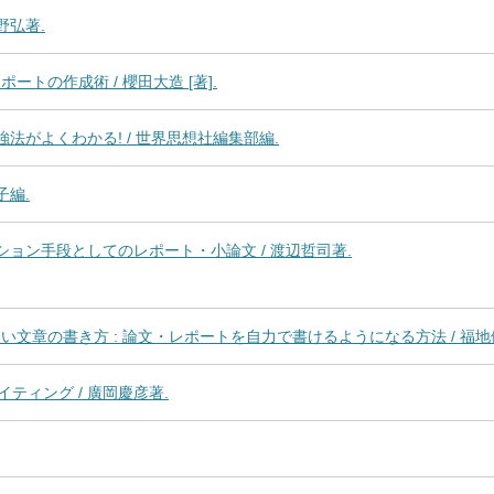
野弘著.
トの作成術 / 櫻田大造 [著].
強法がよくわかる! / 世界思想社編集部編.
子編.
ション手段としてのレポート・小論文 / 渡辺哲司著.
文章の書き方 : 論文・レポートを自力で書けるようになる方法 / 福地健
ティング / 廣岡慶彦著.