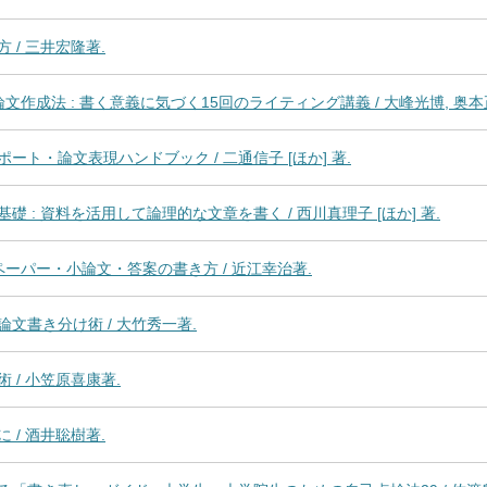
/ 三井宏隆著.
作成法 : 書く意義に気づく15回のライティング講義 / 大峰光博, 奥本
ト・論文表現ハンドブック / 二通信子 [ほか] 著.
 : 資料を活用して論理的な文章を書く / 西川真理子 [ほか] 著.
チペーパー・小論文・答案の書き方 / 近江幸治著.
文書き分け術 / 大竹秀一著.
/ 小笠原喜康著.
/ 酒井聡樹著.