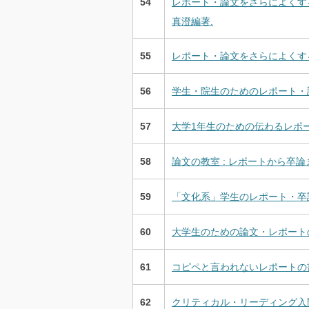
54
レポート・論文をさらによくする「
真澄編著.
55
レポート・論文をさらによくする「
56
学生・院生のためのレポート・論
57
大学1年生のための伝わるレポート
58
論文の教室 : レポートから卒論ま
59
「文化系」学生のレポート・卒論術
60
大学生のための論文・レポートの
61
コピペと言われないレポートの書き
62
クリティカル・リーディング入門 