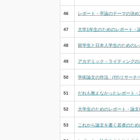
46
レポート・卒論のテーマの決め方 
47
大学1年生のためのレポート・論文
48
留学生と日本人学生のためのレポー
49
アカデミック・ライティングの基礎
50
学術論文の作法 : (付)リサー
51
だれも教えなかったレポート・論
52
大学生のためのレポート・論文術 
53
これから論文を書く若者のために 