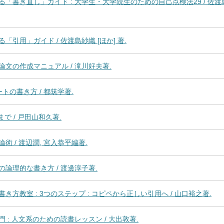
書き直し」ガイド : 大学生・大学院生のための自己点検法29 / 佐渡島
引用」ガイド / 佐渡島紗織 [ほか] 著.
文の作成マニュアル / 滝川好夫著.
の書き方 / 都筑学著.
で / 戸田山和久著.
 / 渡辺潤, 宮入恭平編著.
論理的な書き方 / 渡邊淳子著.
方教室 : 3つのステップ : コピペから正しい引用へ / 山口裕之著.
: 人文系のための読書レッスン / 大出敦著.