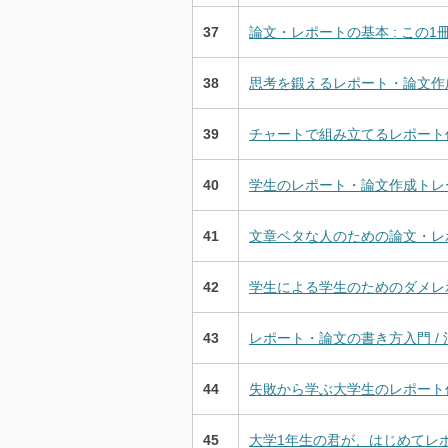
37
論文・レポートの基本 : この1冊
38
思考を鍛えるレポート・論文作成法 = Deve
39
チャートで組み立てるレポート作
40
学生のレポート・論文作成トレーニ
41
文章ベタな人のための論文・レポ
42
学生による学生のためのダメレポ
43
レポート・論文の書き方入門 / 
44
失敗から学ぶ大学生のレポート作成
45
大学1年生の君が、はじめてレポ