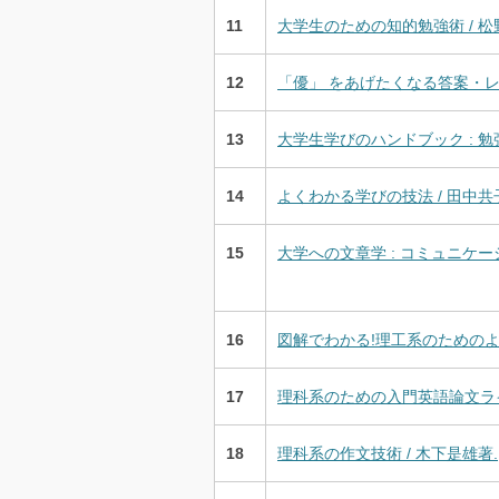
11
大学生のための知的勉強術 / 松
12
「優」 をあげたくなる答案・レポー
13
大学生学びのハンドブック : 勉
14
よくわかる学びの技法 / 田中共
15
大学への文章学 : コミュニケー
16
図解でわかる!理工系のためのよい
17
理科系のための入門英語論文ライ
18
理科系の作文技術 / 木下是雄著.