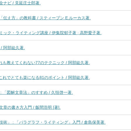
ナビ / 見延庄士郎著.
え方」の教科書 / スティーブン E.ルーカス著.
ク・ライティング講座 / 伊集院郁子著 ; 高野愛子著.
/ 阿部紘久著.
れも教えてくれない77のテクニック / 阿部紘久著.
これでとても楽になる81のポイント / 阿部紘久著.
 「図解文章法」のすすめ / 久恒啓一著.
の書き方入門 / 飯間浩明 [著].
術」 : 「パラグラフ・ライティング」入門 / 倉島保美著.