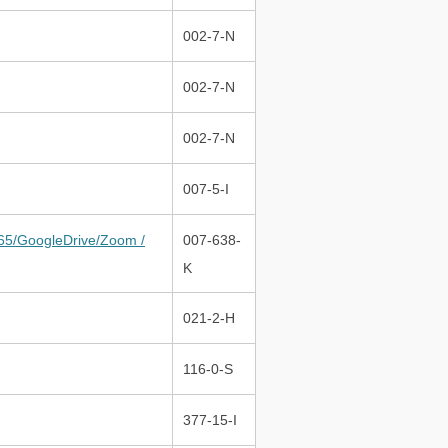
002-7-N
002-7-N
002-7-N
007-5-I
gleDrive/Zoom /
007-638-
K
021-2-H
116-0-S
377-15-I