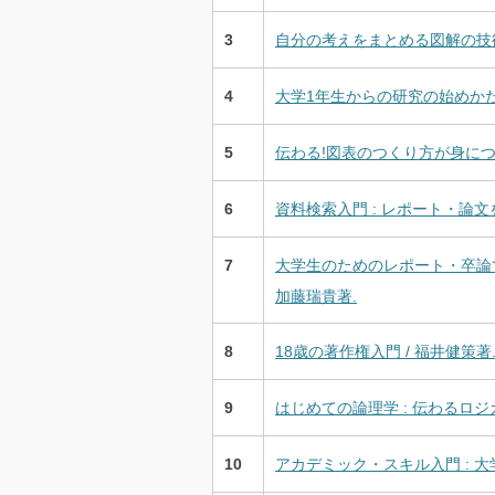
3
自分の考えをまとめる図解の技術 
4
大学1年生からの研究の始めかた 
5
伝わる!図表のつくり方が身につく
6
資料検索入門 : レポート・論文を
7
大学生のためのレポート・卒論で困らない
加藤瑞貴著.
8
18歳の著作権入門 / 福井健策著
9
はじめての論理学 : 伝わるロジカ
10
アカデミック・スキル入門 : 大