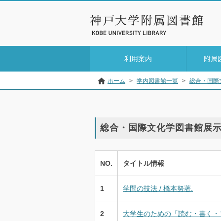
利用案内
附属
ホーム
>
学内図書館一覧
>
総合・国際
総合・国際文化学図書館展示
NO.
タイトル情報
1
学問の技法 / 橋本努著.
2
大学生のための「読む・書く・プ