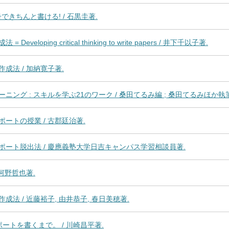
できちんと書ける! / 石黒圭著.
loping critical thinking to write papers / 井下千以子著.
成法 / 加納寛子著.
ング : スキルを学ぶ21のワーク / 桑田てるみ編 ; 桑田てるみほか執筆
ートの授業 / 古郡廷治著.
ート脱出法 / 慶應義塾大学日吉キャンパス学習相談員著.
河野哲也著.
法 / 近藤裕子, 由井恭子, 春日美穂著.
ートを書くまで。 / 川崎昌平著.