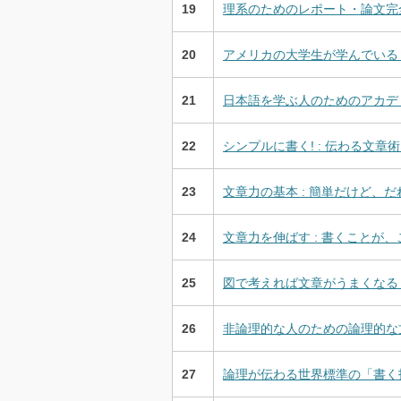
19
理系のためのレポート・論文完全
20
アメリカの大学生が学んでいる「伝
21
日本語を学ぶ人のためのアカデミッ
22
シンプルに書く! : 伝わる文章術 
23
文章力の基本 : 簡単だけど、だ
24
文章力を伸ばす : 書くことが、
25
図で考えれば文章がうまくなる :
26
非論理的な人のための論理的な文章
27
論理が伝わる世界標準の「書く技