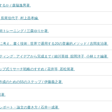
るか / 森脇逸男著.
 長尾佳代子, 村上昌孝編.
トレーニング / 三森ゆりか著.
え、書く技術 : 世界で通用する20の普遍的メソッド / 吉岡友治著.
ング : アイデアから完成まで / 細川英雄, 舘岡洋子, 小林ミナ編著.
ップ式リサーチ戦略のすすめ / 花井等, 若松篤著.
作成のための55のステップ / 伊藤義之著.
著.
ポート・論文の書き方 / 石井一成著.