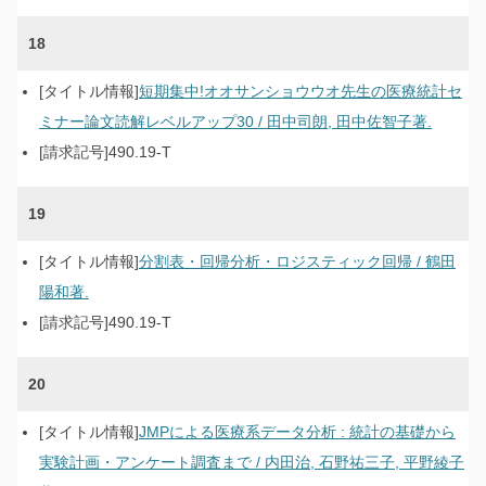
18
短期集中!オオサンショウウオ先生の医療統計セ
ミナー論文読解レベルアップ30 / 田中司朗, 田中佐智子著.
490.19-T
19
分割表・回帰分析・ロジスティック回帰 / 鶴田
陽和著.
490.19-T
20
JMPによる医療系データ分析 : 統計の基礎から
実験計画・アンケート調査まで / 内田治, 石野祐三子, 平野綾子