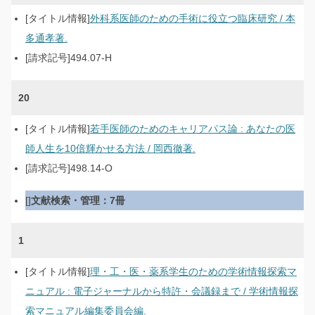
外科系医師のための手術に役立つ臨床研究 / 本
多通孝著.
494.07-H
20
若手医師のためのキャリアパス論 : あなたの医
師人生を10倍輝かせる方法 / 岡西徹著.
498.14-O
文献検索・管理：7冊
1
理・工・医・薬系学生のための学術情報探索マ
ニュアル : 電子ジャーナルから特許・会議録まで / 学術情報探
索マニュアル編集委員会編.