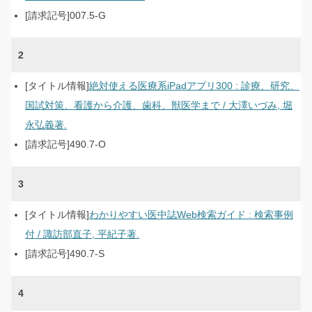
007.5-G
2
絶対使える医療系iPadアプリ300 : 診療、研究、
国試対策、看護から介護、歯科、獣医学まで / 大澤いづみ, 堀
永弘義著.
490.7-O
3
わかりやすい医中誌Web検索ガイド : 検索事例
付 / 諏訪部直子, 平紀子著.
490.7-S
4