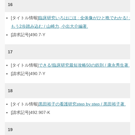
16
臨床研究いろはにほ : 全体像がひと晩でわかる! :
もう2歩踏み込む / 山崎力, 小出大介編著.
490.7-Y
17
できる!臨床研究最短攻略50の鉄則 / 康永秀生著.
490.7-Y
18
黒田裕子の看護研究step by step / 黒田裕子著.
492.907-K
19