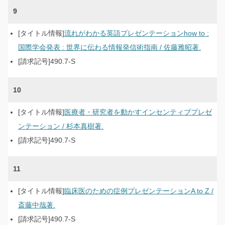
9
流れがわかる英語プレゼンテーションhow to :
国際学会発表 : 世界に伝わる情報発信術指南 / 佐藤雅昭著.
490.7-S
10
医療者・研究者を動かすインセンティブプレゼ
ンテーション / 杉本真樹著.
490.7-S
11
臨床医のための症例プレゼンテーションA to Z /
斎藤中哉著.
490.7-S