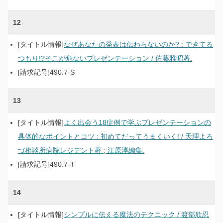
12
なぜあなたの発表は伝わらないのか? : できてる
つもり!?そこが危ないプレゼンテーション / 佐藤雅昭著.
490.7-S
13
よく出会う18症例で学ぶプレゼンテーションの
具体的なポイントとコツ : 初めてだってうまくいく! / 天理よろ
づ相談所病院レジデント著 ; 江原淳編集.
490.7-T
14
シンプルに伝える魔法のテクニック / 渡部欣忍