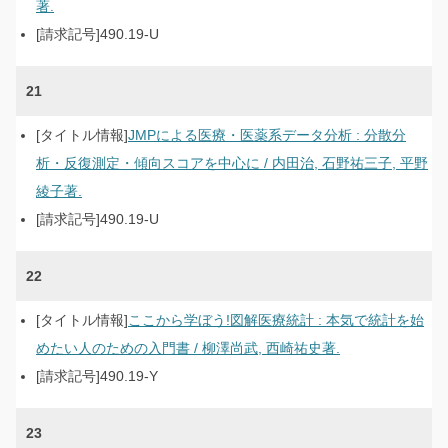
著.
490.19-U
21
JMPによる医療・医薬系データ分析 : 分散分
析・反復測定・傾向スコアを中心に / 内田治, 石野祐三子, 平野
綾子著.
490.19-U
22
ここから学ぼう!図解医療統計 : 本気で統計を始
めたい人のための入門書 / 柳澤尚武, 西崎祐史著.
490.19-Y
23