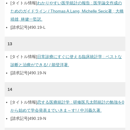
わかりやすい医学統計の報告 : 医学論文作成の
ためのガイドライン / Thomas A.Lang, Michelle Secic著 ; 大橋
靖雄, 林健一監訳.
490.19-L
13
日常診療にすぐに使える臨床統計学 : ベストな
診断と治療ができる! / 能登洋著.
490.19-N
14
恋する医療統計学 : 研修医凡太郎統計の勉強を0
から始めて学会発表までいきま～す! / 中川義久著.
490.19-N