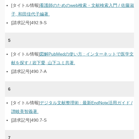
看護師のためのweb検索・文献検索入門 / 佐藤淑
子, 和田佳代子編著.
492.9-S
5
図解PubMedの使い方 : インターネットで医学文
献を探す / 岩下愛, 山下ユミ共著.
490.7-A
6
デジタル文献整理術 : 最新EndNote活用ガイド /
讃岐美智義著.
490.7-S
7