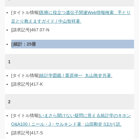
医療に役立つ遺伝子関連Web情報検索 : 手とり
足とり教えますガイド / 中山智祥著.
467.07-N
統計：25冊
1
統計学図鑑 / 栗原伸一, 丸山敦史共著.
417-K
2
いまさら聞けない疑問に答える統計学のキホン
Q&A100 / ニール・J・サルキンド著 ; 山田剛史 [ほか] 訳.
417-S