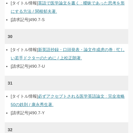
英語で医学論文を書く : 曖昧であった思考を形
にする方法 / 関根郁夫著.
490.7-S
30
新英語抄録・口頭発表・論文作成虎の巻 : 忙し
い若手ドクターのために / 上松正朗著.
490.7-U
31
必ずアクセプトされる医学英語論文 : 完全攻略
50の鉄則 / 康永秀生著.
490.7-Y
32