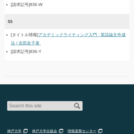
836-W
55
アカデミックライティング入門 : 英語論文作成
法 / 吉田友子著.
836-Y
神戸大学
神戸大学出版会
情報基盤センター