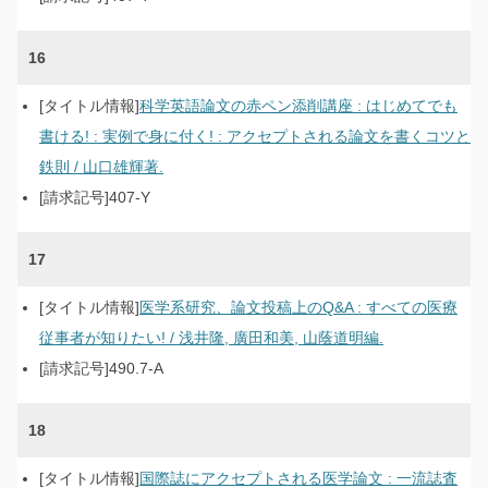
16
科学英語論文の赤ペン添削講座 : はじめてでも
書ける! : 実例で身に付く! : アクセプトされる論文を書くコツと
鉄則 / 山口雄輝著.
407-Y
17
医学系研究、論文投稿上のQ&A : すべての医療
従事者が知りたい! / 浅井隆, 廣田和美, 山蔭道明編.
490.7-A
18
国際誌にアクセプトされる医学論文 : 一流誌査