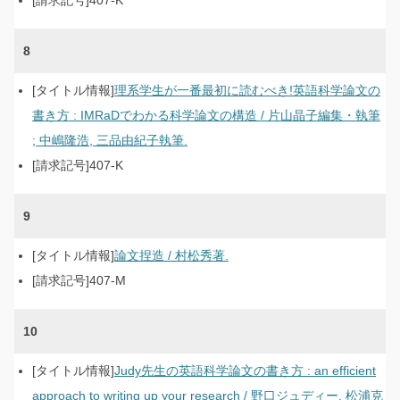
407-K
8
理系学生が一番最初に読むべき!英語科学論文の
書き方 : IMRaDでわかる科学論文の構造 / 片山晶子編集・執筆
; 中嶋隆浩, 三品由紀子執筆.
407-K
9
論文捏造 / 村松秀著.
407-M
10
Judy先生の英語科学論文の書き方 : an efficient
approach to writing up your research / 野口ジュディー, 松浦克