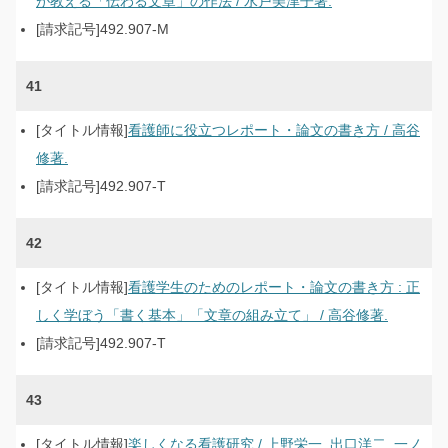
が教える「伝わる文章」の作法 / 水戸美津子著.
492.907-M
41
看護師に役立つレポート・論文の書き方 / 高谷
修著.
492.907-T
42
看護学生のためのレポート・論文の書き方 : 正
しく学ぼう「書く基本」「文章の組み立て」 / 高谷修著.
492.907-T
43
楽しくなる看護研究 / 上野栄一, 出口洋二, 一ノ