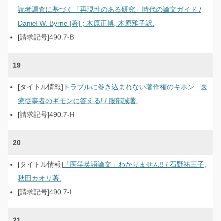
読者調査に基づく「再現性のある研究」時代の論文ガイド /
Daniel W. Byrne [著] ; 木原正博, 木原雅子訳.
490.7-B
19
トラブルに巻き込まれない著作権のキホン : 医
療従事者のギモンに答える! / 服部誠著.
490.7-H
20
「医学英語論文」わかりません!! / 石野祐三子,
秋田カオリ著.
490.7-I
21