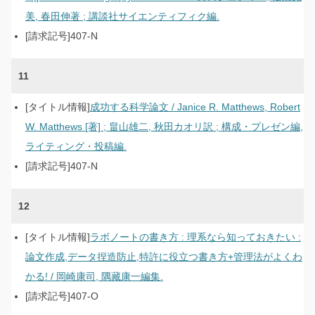
美, 春田伸著 ; 講談社サイエンティフィク編.
407-N
11
成功する科学論文 / Janice R. Matthews, Robert
W. Matthews [著] ; 畠山雄二, 秋田カオリ訳 ; 構成・プレゼン編,
ライティング・投稿編.
407-N
12
ラボノートの書き方 : 理系なら知っておきたい :
論文作成,データ捏造防止,特許に役立つ書き方+管理法がよくわ
かる! / 岡崎康司, 隅藏康一編集.
407-O