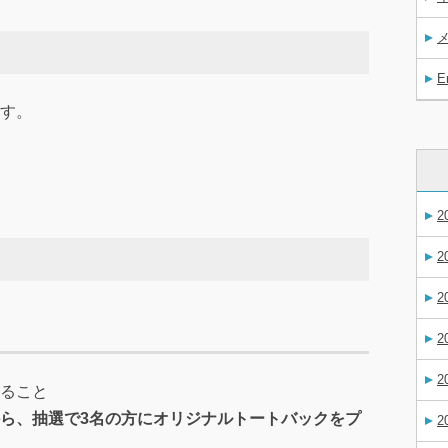
E
す。
2
2
2
2
2
ること
ら、抽選で3名の方にオリジナルトートバックをプ
2