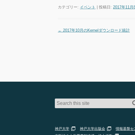
カテゴリー:
イベント
| 投稿日:
2017年11月
←
2017年10月のKernelダウンロード統計
投稿ナビゲーション
神戸大学
神戸大学出版会
情報基盤セ