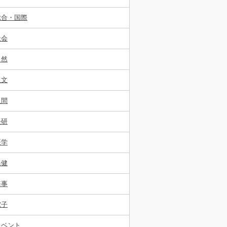
総合・国際
社会
自然
人文
人間
経研
医学
保健
海事
電子
イベント