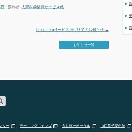
資
8日
|
投稿者:
人間科学情報サービス係
Lexis.comサービス提供終了のお知らせ
→
お知らせ一覧
ンター
ラーニングコモンズ
うりぼーポータル
山口誓子記念館