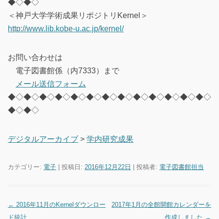
◆◇◆◇
＜神戸大学学術成果リポジトリKernel＞
http://www.lib.kobe-u.ac.jp/kernel/
お問い合わせは
電子図書館係（内7333）まで
メール送信フォーム
◆◇◆◇◆◇◆◇◆◇◆◇◆◇◆◇◆◇◆◇◆◇◆◇◆◇
◆◇◆◇
デジタルアーカイブ
>
学内研究成果
カテゴリー:
電子
| 投稿日:
2016年12月22日
|
投稿者:
電子図書館担当
←
2016年11月のKernelダウンロー
2017年1月の全館開館カレンダーを
投稿ナビゲーション
ド統計
作成しました
→