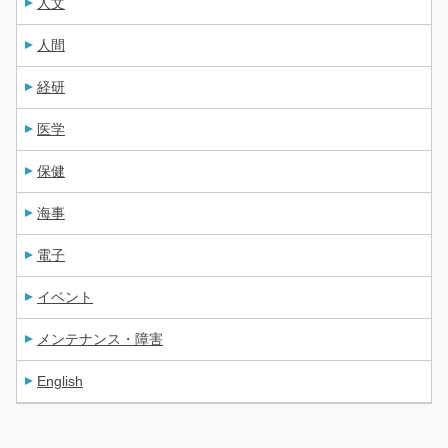
人文
人間
経研
医学
保健
海事
電子
イベント
メンテナンス・障害
English