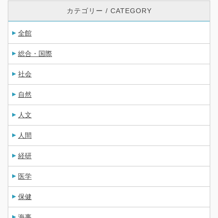
カテゴリー / CATEGORY
全館
総合・国際
社会
自然
人文
人間
経研
医学
保健
海事