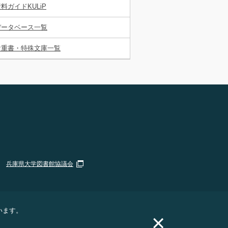
料ガイドKULiP
データベース一覧
貴重書・特殊文庫一覧
兵庫県大学図書館協議会
います。
×