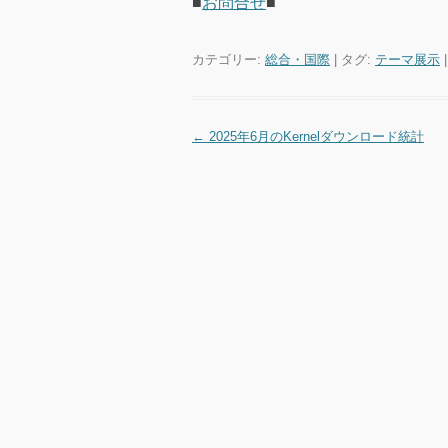
■
お問合せ
■
カテゴリー:
総合・国際
| タグ:
テーマ展示
←
2025年6月のKernelダウンロード統計
投稿ナビゲーション