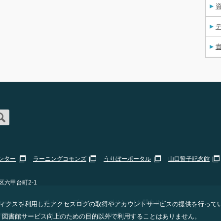
資
ンター
ラーニングコモンズ
うりぼーポータル
山口誓子記念館
区六甲台町2-1
erved. |
サイトポリシー・プライバシーポリシー
|
お問合せ
|
Staff Only
 アナリティクスを利用したアクセスログの取得やアカウントサービスの提供を行って
ogle
Privacy Policy
and
Terms of Service
apply.
、図書館サービス向上のための目的以外で利用することはありません。