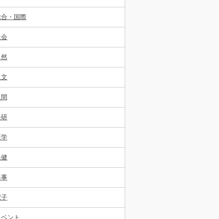
総合・国際
社会
自然
人文
人間
経研
医学
保健
海事
電子
イベント