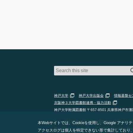
神戸大学
神戸大学出版会
情報基盤セ
京阪神３大学図書館連携・協力活動
神戸大学附属図書館 〒657-8501 兵庫県神戸市灘
Copyright 2026 神戸大学附属図書館 All Rights Res
本Webサイトでは、Cookieを使用し、Google
This site is protected by reCAPTCHA and the Go
アクセスログは個人を特定できない形で集計しており