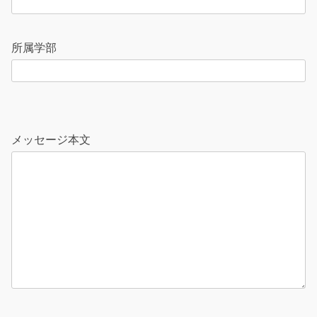
所属学部
こ
の
メッセージ本文
フ
ィ
ー
ル
ド
は
空