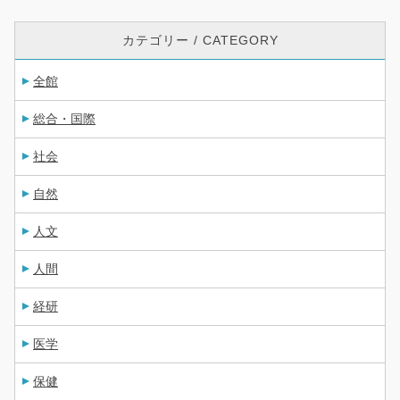
て
く
カテゴリー / CATEGORY
だ
全館
さ
総合・国際
い
。
社会
自然
人文
人間
経研
医学
保健