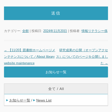
の
こ
ま
の
ま
フ
に
ィ
カテゴリー:
全館
| 投稿日:
2024年11月20日
|
投稿者:
情報リテラシー係
し
ー
て
ル
く
ド
←
【11/20】図書館ホームページメ
研究成果の公開（オープンアクセ
投稿ナビゲーション
ンテナンスについて／About library
ス）についてのページを公開しまし
だ
は
website maintenance
た
→
さ
空
お知らせ一覧
い
の
。
ま
全て / All
ま
に
お知らせ一覧
News List
/
し