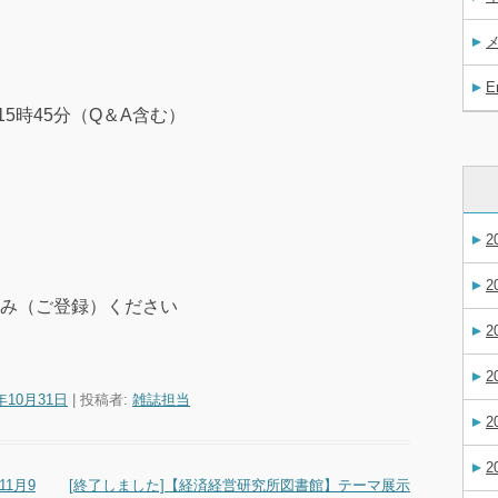
E
～15時45分（Q＆A含む）
2
2
み（ご登録）ください
2
2
4年10月31日
|
投稿者:
雑誌担当
2
2
1月9
[終了しました]【経済経営研究所図書館】テーマ展示