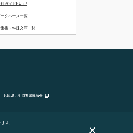
料ガイドKULiP
データベース一覧
貴重書・特殊文庫一覧
兵庫県大学図書館協議会
います。
×