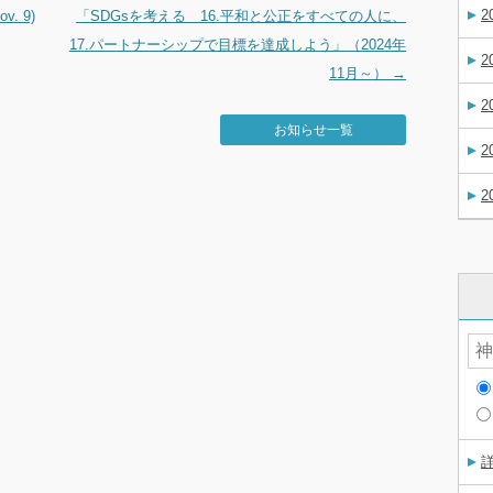
2
v. 9)
「SDGsを考える 16.平和と公正をすべての人に、
17.パートナーシップで目標を達成しよう」（2024年
2
11月～）
→
2
お知らせ一覧
2
2