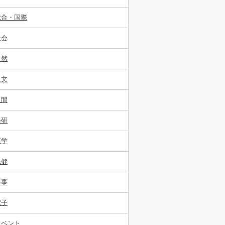
総合・国際
社会
自然
人文
人間
経研
医学
保健
海事
電子
イベント