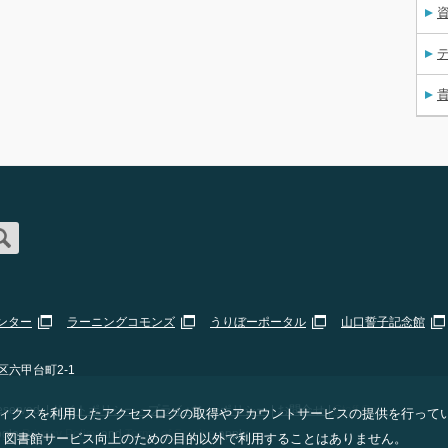
資
ンター
ラーニングコモンズ
うりぼーポータル
山口誓子記念館
区六甲台町2-1
erved. |
サイトポリシー・プライバシーポリシー
|
お問合せ
|
Staff Only
 アナリティクスを利用したアクセスログの取得やアカウントサービスの提供を行って
ogle
Privacy Policy
and
Terms of Service
apply.
、図書館サービス向上のための目的以外で利用することはありません。