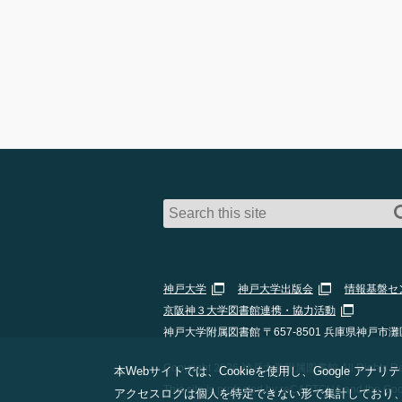
神戸大学
神戸大学出版会
情報基盤セ
京阪神３大学図書館連携・協力活動
神戸大学附属図書館 〒657-8501 兵庫県神戸市灘
Copyright 2026 神戸大学附属図書館 All Rights Res
本Webサイトでは、Cookieを使用し、Google
This site is protected by reCAPTCHA and the Go
アクセスログは個人を特定できない形で集計しており