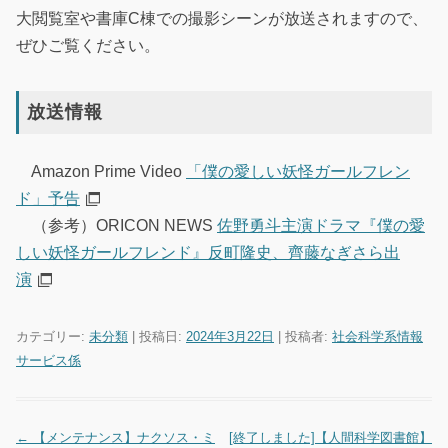
大閲覧室や書庫C棟での撮影シーンが放送されますので、
ぜひご覧ください。
放送情報
Amazon Prime Video
「僕の愛しい妖怪ガールフレン
ド」予告
（参考）ORICON NEWS
佐野勇斗主演ドラマ『僕の愛
しい妖怪ガールフレンド』反町隆史、齊藤なぎさら出
演
カテゴリー:
未分類
| 投稿日:
2024年3月22日
|
投稿者:
社会科学系情報
サービス係
←
【メンテナンス】ナクソス・ミ
[終了しました]【人間科学図書館】
投稿ナビゲーション