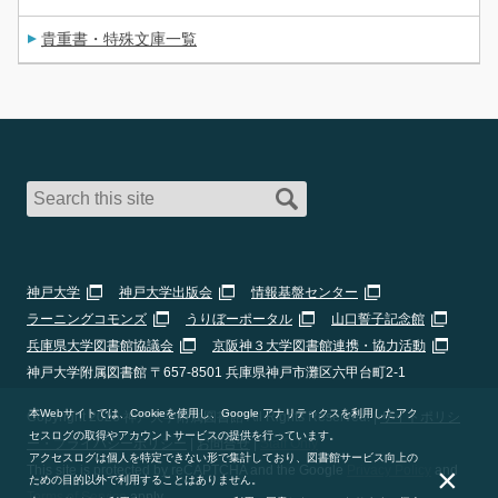
貴重書・特殊文庫一覧
神戸大学
神戸大学出版会
情報基盤センター
ラーニングコモンズ
うりぼーポータル
山口誓子記念館
兵庫県大学図書館協議会
京阪神３大学図書館連携・協力活動
神戸大学附属図書館 〒657-8501 兵庫県神戸市灘区六甲台町2-1
本Webサイトでは、Cookieを使用し、Google アナリティクスを利用したアク
Copyright 2026 神戸大学附属図書館 All Rights Reserved. |
サイトポリシ
セスログの取得やアカウントサービスの提供を行っています。
ー・プライバシーポリシー
|
お問合せ
|
Staff Only
アクセスログは個人を特定できない形で集計しており、図書館サービス向上の
×
This site is protected by reCAPTCHA and the Google
Privacy Policy
and
ための目的以外で利用することはありません。
Terms of Service
apply.