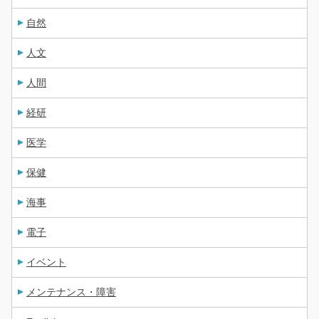
自然
人文
人間
経研
医学
保健
海事
電子
イベント
メンテナンス・障害