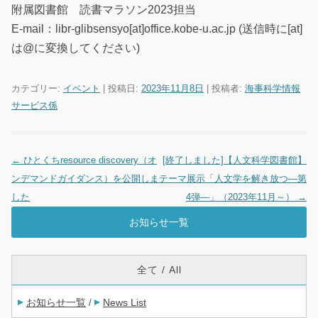
附属図書館 読書マラソン2023担当
E-mail：libr-glibsensyo[at]office.kobe-u.ac.jp (送信時に[at]
は@に変換してください)
カテゴリー:
イベント
| 投稿日:
2023年11月8日
|
投稿者:
海事科学情報
サービス係
←
ひとくちresource discovery（オ
[終了しました]【人文科学図書館】
投稿ナビゲーション
ンデマンドガイダンス）を公開しま
テーマ展示「人文学を解き放つ―第
した
4弾―」（2023年11月～）
→
お知らせ一覧
全て / All
お知らせ一覧
News List
/