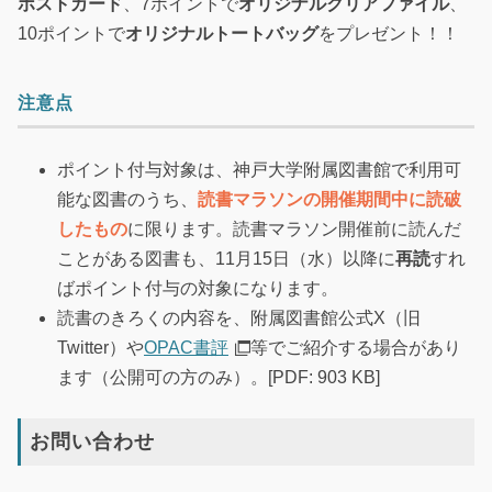
ポストカード
、7ポイントで
オリジナルクリアファイル
、
10ポイントで
オリジナルトートバッグ
をプレゼント！！
注意点
ポイント付与対象は、神戸大学附属図書館で利用可
能な図書のうち、
読書マラソンの開催期間中に読破
したもの
に限ります。読書マラソン開催前に読んだ
ことがある図書も、11月15日（水）以降に
再読
すれ
ばポイント付与の対象になります。
読書のきろくの内容を、附属図書館公式X（旧
Twitter）や
OPAC書評
等でご紹介する場合があり
ます（公開可の方のみ）。[PDF: 903 KB]
お問い合わせ