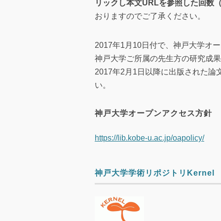
リックし本文URLを参照した回数（20
おりますのでご了承ください。
2017年1月10日付で、神戸大学
神戸大学ご所属の先生方の研究成果を
2017年2月1日以降に出版された
い。
神戸大学オープンアクセス方針
https://lib.kobe-u.ac.jp/oapolicy/
神戸大学学術リポジトリKernel