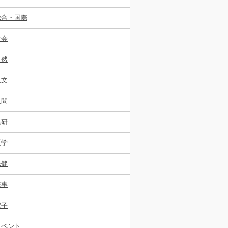
総合・国際
社会
自然
人文
人間
経研
医学
保健
海事
電子
イベント