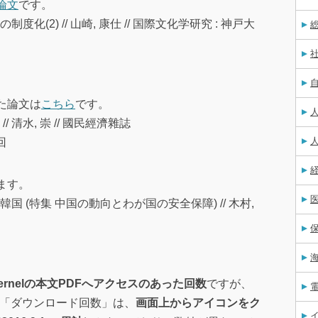
論文
です。
(2) // 山崎, 康仕 // 国際文化学研究 : 神戸大
た論文は
こちら
です。
清水, 崇 // 國民經濟雜誌
回
ます。
 (特集 中国の動向とわが国の安全保障) // 木村,
ernelの本文PDFへアクセスのあった回数
ですが、
いる「ダウンロード回数」は、
画面上からアイコンをク