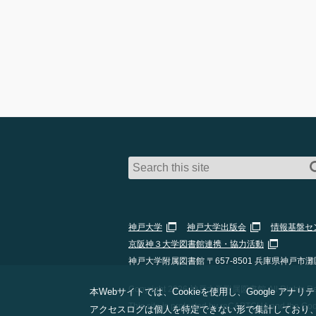
神戸大学
神戸大学出版会
情報基盤セ
京阪神３大学図書館連携・協力活動
神戸大学附属図書館 〒657-8501 兵庫県神戸市灘
Copyright 2026 神戸大学附属図書館 All Rights Res
本Webサイトでは、Cookieを使用し、Google
This site is protected by reCAPTCHA and the Go
アクセスログは個人を特定できない形で集計しており