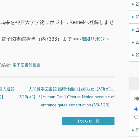
2
2
果を神戸大学学術リポジトリKernelへ登録しませ
2
電子図書館担当（内7333）まで >>
機関リポジト
2
2
投稿者:
電子図書館担当
館入退館
人間科学図書館 臨時休館のお知らせ【3/9(水)～
)】
3/10(木)】 / [Human Dev.] Closure Notice because of
entrance gates construction (3/9-3/10)
→
お知らせ一覧