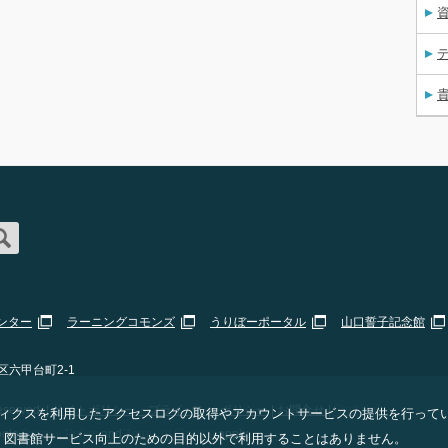
資
ンター
ラーニングコモンズ
うりぼーポータル
山口誓子記念館
区六甲台町2-1
erved. |
サイトポリシー・プライバシーポリシー
|
お問合せ
|
Staff Only
 アナリティクスを利用したアクセスログの取得やアカウントサービスの提供を行って
ogle
Privacy Policy
and
Terms of Service
apply.
、図書館サービス向上のための目的以外で利用することはありません。