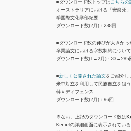
■ダウンロード数トップは
こちらの
オーストラリアにおける「安楽死」の制度化
学国際文化学部紀要
ダウンロード数(2月)：288回
■ダウンロード数の伸びが大きかっ
卒業論文における字数制約について // 
ダウンロード数(1→2月)：33→285
■
新しく公開された論文
をご紹介し
米中対立を利用して民族自立を狙う韓国
幹 // ディフェンス
ダウンロード数(2月)：96回
※なお、上記のダウンロード数は
K
Kernelの詳細画面に表示されて