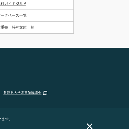
料ガイドKULiP
データベース一覧
貴重書・特殊文庫一覧
兵庫県大学図書館協議会
います。
×