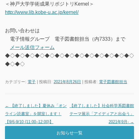
＜神戸大学学術成果リポジトリKernel＞
http://www.lib.kobe-u.ac.jp/kernel/
お問い合わせは
電子情報グループ 電子図書館担当（内7333）まで
メール送信フォーム
◆◇◆◇◆◇◆◇◆◇◆◇◆◇◆◇◆◇◆◇◆◇◆◇◆◇
◆◇◆◇
カテゴリー:
電子
| 投稿日:
2021年8月26日
|
投稿者:
電子図書館担当
←
【終了しました】夏休み「オン
【終了しました】社会科学系図書館
投稿ナビゲーション
ライン読書室」を開室します！
テーマ展示「アイディアと出会う」
【9/6-9/10 (11:00–12:00)】
2021年9月-
→
お知らせ一覧