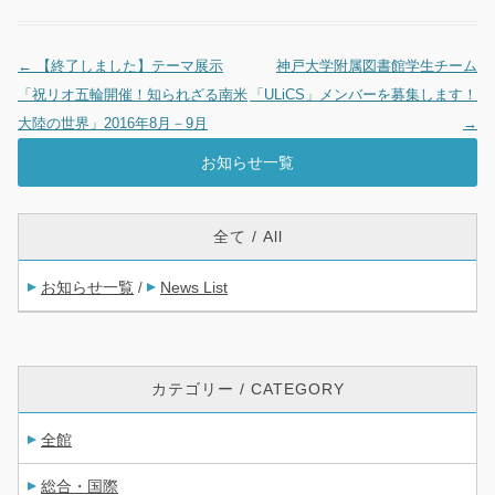
←
【終了しました】テーマ展示
神戸大学附属図書館学生チーム
投稿ナビゲーション
「祝リオ五輪開催！知られざる南米
「ULiCS」メンバーを募集します！
大陸の世界」2016年8月－9月
→
お知らせ一覧
全て / All
お知らせ一覧
News List
/
カテゴリー / CATEGORY
全館
総合・国際