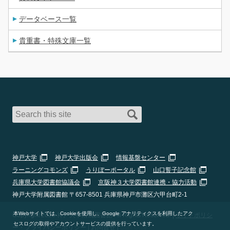
データベース一覧
貴重書・特殊文庫一覧
神戸大学
神戸大学出版会
情報基盤センター
ラーニングコモンズ
うりぼーポータル
山口誓子記念館
兵庫県大学図書館協議会
京阪神３大学図書館連携・協力活動
神戸大学附属図書館 〒657-8501 兵庫県神戸市灘区六甲台町2-1
本Webサイトでは、Cookieを使用し、Google アナリティクスを利用したアク
Copyright 2026 神戸大学附属図書館 All Rights Reserved. |
サイトポリシ
セスログの取得やアカウントサービスの提供を行っています。
ー・プライバシーポリシー
|
お問合せ
|
Staff Only