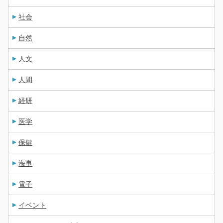
社会
自然
人文
人間
経研
医学
保健
海事
電子
イベント